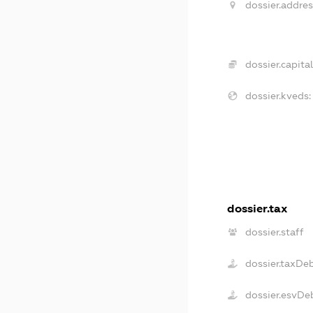
dossier.addres
dossier.capital
dossier.kveds:
dossier.tax
dossier.staff
dossier.taxDe
dossier.esvDe