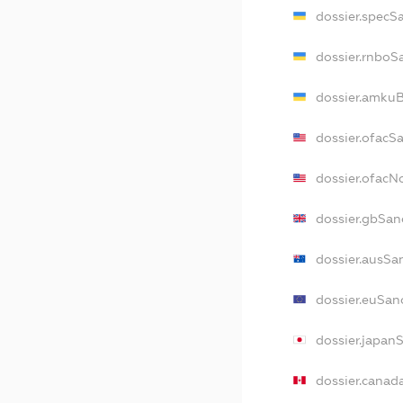
dossier.specS
dossier.rnboS
dossier.amkuB
dossier.ofacS
dossier.ofac
dossier.gbSan
dossier.ausSa
dossier.euSan
dossier.japan
dossier.canad