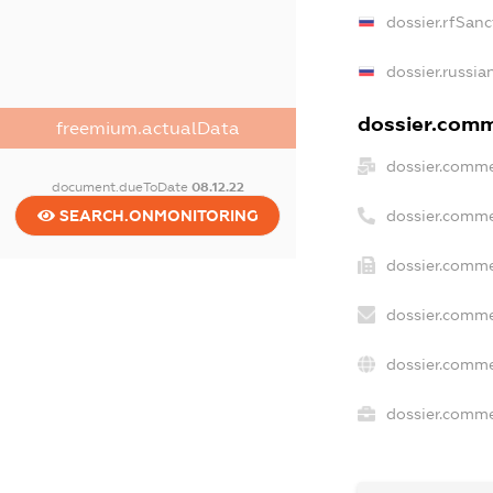
dossier.rfSanc
dossier.russia
dossier.comme
freemium.actualData
dossier.comme
document.dueToDate
08.12.22
dossier.comme
SEARCH.ONMONITORING
dossier.comme
dossier.comme
dossier.comme
dossier.commer