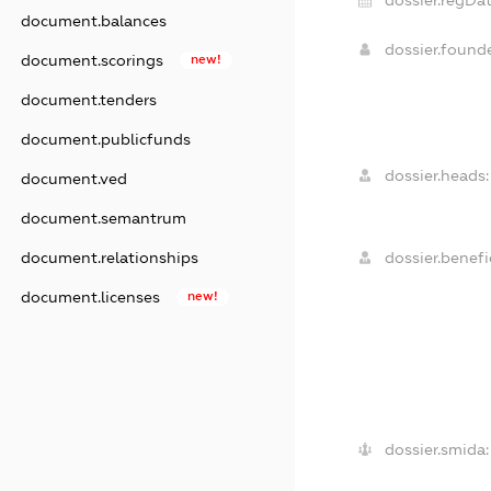
document.balances
dossier.found
document.scorings
new!
document.tenders
document.publicfunds
dossier.heads:
document.ved
document.semantrum
dossier.benefic
document.relationships
document.licenses
new!
dossier.smida: