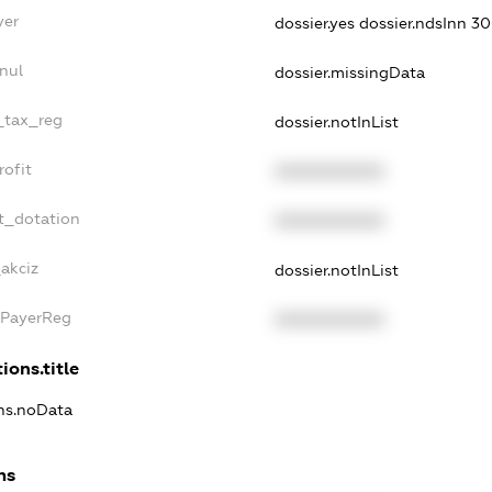
yer
dossier.yes
dossier.ndsInn 
nul
dossier.missingData
e_tax_reg
dossier.notInList
rofit
XXXXXXXXXX
t_dotation
XXXXXXXXXX
akciz
dossier.notInList
xPayerReg
XXXXXXXXXX
ions.title
ons.noData
ns