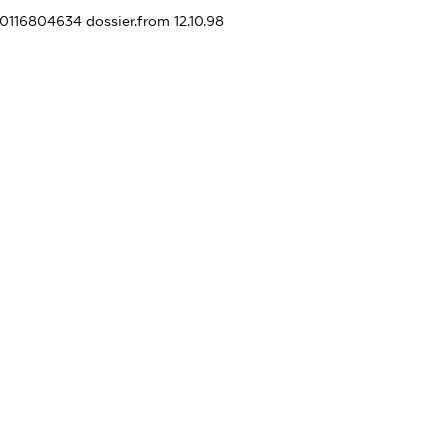
300116804634
dossier.from 12.10.98