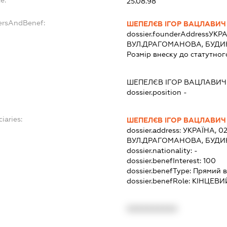
25.08.98
ersAndBenef:
ШЕПЕЛЄВ ІГОР ВАЦЛАВИЧ
dossier.founderAddress
УКРА
ВУЛ.ДРАГОМАНОВА, БУДИН
Розмір внеску до статутног
ШЕПЕЛЄВ ІГОР ВАЦЛАВИЧ
dossier.position -
iaries:
ШЕПЕЛЄВ ІГОР ВАЦЛАВИЧ
dossier.address:
УКРАЇНА, 02
ВУЛ.ДРАГОМАНОВА, БУДИН
dossier.nationality:
-
dossier.benefInterest:
100
dossier.benefType:
Прямий в
dossier.benefRole:
КІНЦЕВИ
XXXXXXXXXX