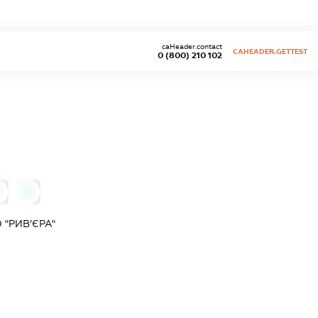
caHeader.contact
CAHEADER.GETTEST
0 (800) 210 102
0
"РИВ’ЄРА"