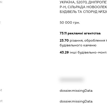
s:
УКРАЇНА, 52070, ДНІПРО
Р-Н, СІЛЬРАДА НОВООЛЕ
БУДІВЕЛЬ ТА СПОРУД №32
:
50 000 грн.
73.11
рекламні агентства
23.70
різання, оброблення 
будівельного каменю
43.29
інші будівельно-монт
XXXXXXXXXX
bt
dossier.missingData
bt
dossier.missingData