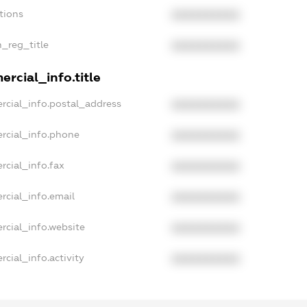
tions
XXXXXXXXXX
n_reg_title
XXXXXXXXXX
rcial_info.title
rcial_info.postal_address
XXXXXXXXXX
rcial_info.phone
XXXXXXXXXX
rcial_info.fax
XXXXXXXXXX
rcial_info.email
XXXXXXXXXX
rcial_info.website
XXXXXXXXXX
cial_info.activity
XXXXXXXXXX