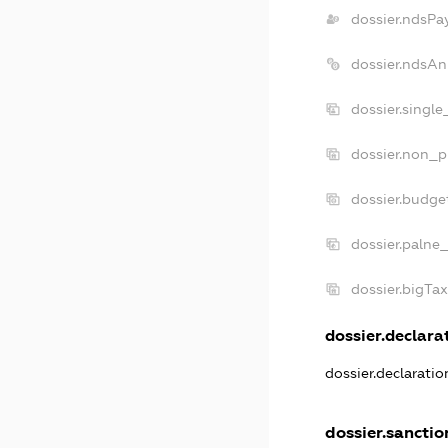
dossier.ndsPa
dossier.ndsAn
dossier.singl
dossier.non_p
dossier.budge
dossier.palne_
dossier.bigTa
dossier.declarat
dossier.declarati
dossier.sanctio