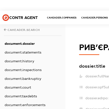
CONTR AGENT
CAHEADER.COMPANIES
CAHEADER.PERSONS
CAHEADER.SEARCH
document.dossier
РИВ’ЄР
document.statements
document.history
dossier.title
document.inspections
dossier.fullNa
document.bankruptcy
dossier.opfSu
document.court
document.taxdebts
dossier.edrpo:
document.enforcements
dossier.regDat