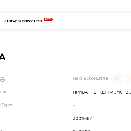
BETA
CAHEADER.PERSSEARCH
А
riskFactors.title
0
0
me:
ПРИВАТНЕ ПІДПРИЄМСТВО 
bType:
-
30011687
e: