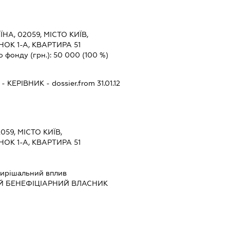
ЇНА, 02059, МІСТО КИЇВ,
ОК 1-А, КВАРТИРА 51
о фонду (грн.):
50 000
(100 %)
-
КЕРІВНИК
- dossier.from 31.01.12
059, МІСТО КИЇВ,
ОК 1-А, КВАРТИРА 51
ирішальний вплив
Й БЕНЕФІЦІАРНИЙ ВЛАСНИК