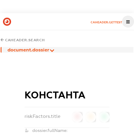
CAHEADER.GETTEST
CAHEADER.SEARCH
document.dossier
КОНСТАНТА
riskFactors.title
0
0
0
dossier.fullName: