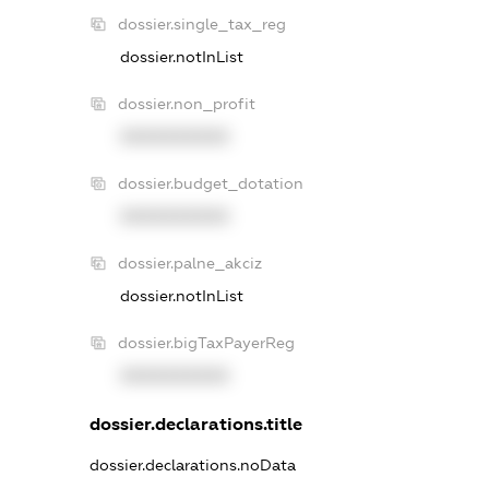
dossier.single_tax_reg
dossier.notInList
dossier.non_profit
XXXXXXXXXX
dossier.budget_dotation
XXXXXXXXXX
dossier.palne_akciz
dossier.notInList
dossier.bigTaxPayerReg
XXXXXXXXXX
dossier.declarations.title
dossier.declarations.noData