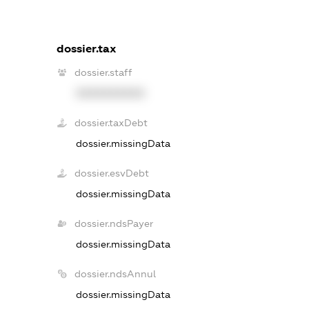
dossier.tax
dossier.staff
XXXXXXXXXX
dossier.taxDebt
dossier.missingData
dossier.esvDebt
dossier.missingData
dossier.ndsPayer
dossier.missingData
dossier.ndsAnnul
dossier.missingData