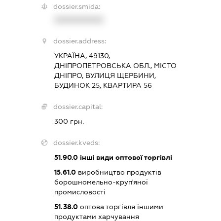
dossier.smida:
XXXXXXXXXX
dossier.address:
УКРАЇНА, 49130,
ДНІПРОПЕТРОВСЬКА ОБЛ., МІСТО
ДНІПРО, ВУЛИЦЯ ЩЕРБИНИ,
БУДИНОК 25, КВАРТИРА 56
dossier.capital:
300 грн.
dossier.kveds:
51.90.0
інші види оптової торгівлі
15.61.0
виробництво продуктів
борошномельно-круп'яної
промисловості
51.38.0
оптова торгівля іншими
продуктами харчування