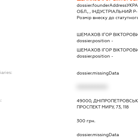
dossier.founderAddress
УКРА
ОБЛ., , ІНДУСТРІАЛЬНИЙ Р-Н,
Розмір внеску до статутног
ШЕМАХОВ ІГОР ВІКТОРОВ
dossier.position -
ШЕМАХОВ ІГОР ВІКТОРОВ
dossier.position -
iaries:
dossier.missingData
XXXXXXXXXX
:
49000, ДНІПРОПЕТРОВСЬКА
ПРОСПЕКТ МИРУ, 73, 118
300 грн.
dossier.missingData