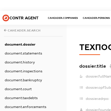
CONTR AGENT
CAHEADER.COMPANIES
CAHEADER.PERSONS
CAHEADER.SEARCH
document.dossier
ТЕХПО
document.statements
document.history
dossier.title
document.inspections
dossier.fullNa
document.bankruptcy
dossier.opfSub
document.court
document.taxdebts
dossier.edrpo:
document.enforcements
dossier.found