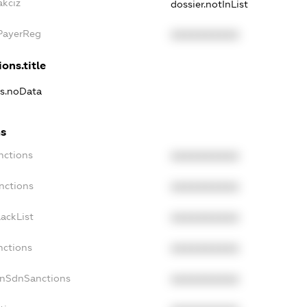
akciz
dossier.notInList
xPayerReg
XXXXXXXXXX
ons.title
ns.noData
ns
nctions
XXXXXXXXXX
nctions
XXXXXXXXXX
ackList
XXXXXXXXXX
nctions
XXXXXXXXXX
onSdnSanctions
XXXXXXXXXX