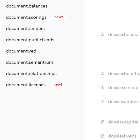
document.balances
document.scorings
new!
document.tenders
dossier.heads:
document.publicfunds
document.ved
document.semantrum
document.relationships
dossier.benefic
document.licenses
new!
dossier.smida:
dossier.address
dossier.capital:
dossier.kveds: