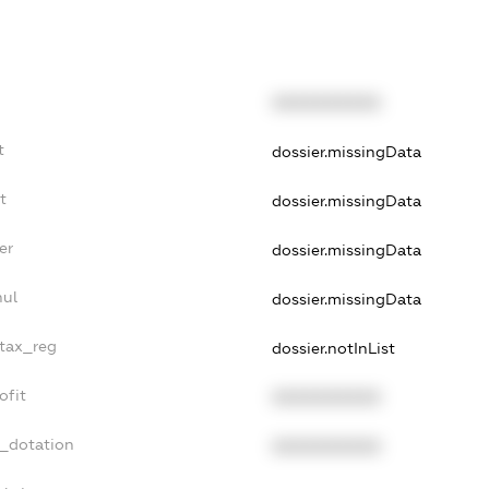
XXXXXXXXXX
t
dossier.missingData
t
dossier.missingData
er
dossier.missingData
nul
dossier.missingData
_tax_reg
dossier.notInList
ofit
XXXXXXXXXX
t_dotation
XXXXXXXXXX