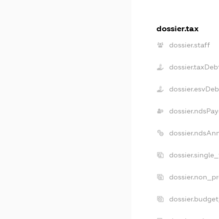
dossier.tax
dossier.staff
dossier.taxDeb
dossier.esvDeb
dossier.ndsPay
dossier.ndsAn
dossier.single
dossier.non_pr
dossier.budge