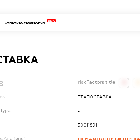
BETA
CAHEADER.PERSSEARCH
СТАВКА
riskFactors.title
0
0
me:
ТЕХПОСТАВКА
Type:
-
30011891
ersAndBenef:
ШЕМАХОВ ІГОР ВІКТОРОВ