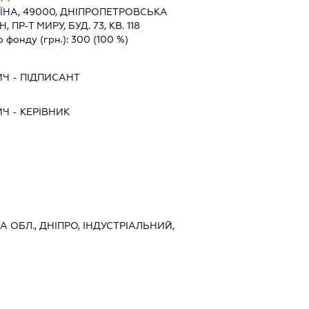
ЇНА, 49000, ДНIПРОПЕТРОВСЬКА
 ПР-Т МИРУ, БУД. 73, КВ. 118
о фонду (грн.):
300
(100 %)
ИЧ
-
ПІДПИСАНТ
ИЧ
-
КЕРІВНИК
 ОБЛ., ДНІПРО, ІНДУСТРІАЛЬНИЙ,