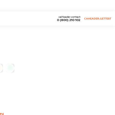
caHeader.contact
CAHEADER.GETTEST
0 (800) 210 102
0
ИЧ