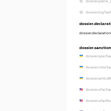
dossier.palne_
dossier.bigTa
dossier.declarati
dossier.declaratio
dossier.sanctio
dossier.specSa
dossier.rnboSa
dossier.amkuBl
dossier.ofacSa
dossier.ofacN