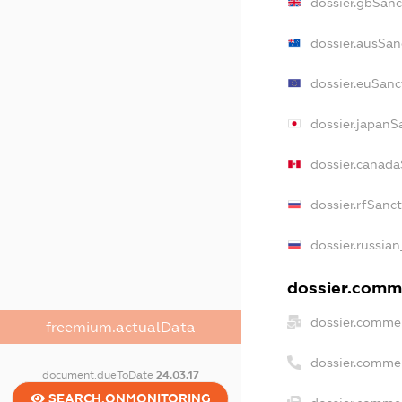
dossier.gbSanc
dossier.ausSan
dossier.euSanc
dossier.japanS
dossier.canad
dossier.rfSanc
dossier.russian
dossier.comme
dossier.commer
freemium.actualData
dossier.comme
document.dueToDate
24.03.17
SEARCH.ONMONITORING