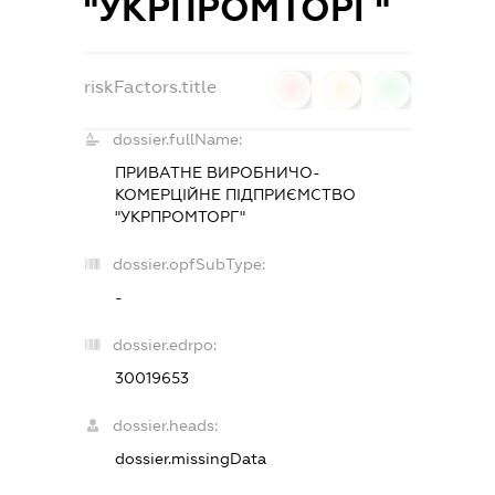
"УКРПРОМТОРГ"
riskFactors.title
0
0
0
dossier.fullName:
ПРИВАТНЕ ВИРОБНИЧО-
КОМЕРЦІЙНЕ ПІДПРИЄМСТВО
"УКРПРОМТОРГ"
dossier.opfSubType:
-
dossier.edrpo:
30019653
dossier.heads:
dossier.missingData