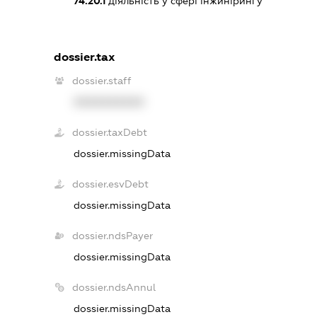
74.20.1
діяльність у сфері інжинірингу
dossier.tax
dossier.staff
XXXXXXXXXX
dossier.taxDebt
dossier.missingData
dossier.esvDebt
dossier.missingData
dossier.ndsPayer
dossier.missingData
dossier.ndsAnnul
dossier.missingData