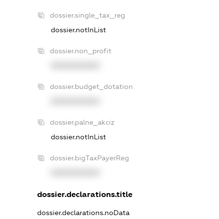
dossier.single_tax_reg
dossier.notInList
dossier.non_profit
XXXXXXXXXX
dossier.budget_dotation
XXXXXXXXXX
dossier.palne_akciz
dossier.notInList
dossier.bigTaxPayerReg
XXXXXXXXXX
dossier.declarations.title
dossier.declarations.noData