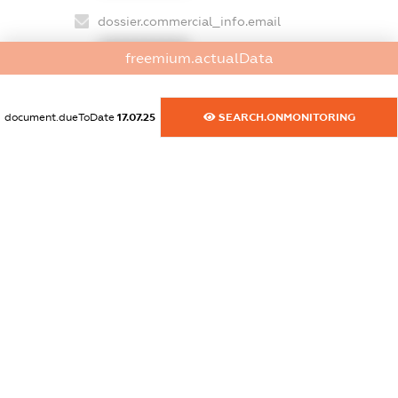
dossier.commercial_info.email
XXXXXXXXXX
freemium.actualData
dossier.commercial_info.website
XXXXXXXXXX
document.dueToDate
17.07.25
SEARCH.ONMONITORING
dossier.commercial_info.activity
XXXXXXXXXX
freemium.exampleText_1
freemium.exampleText_2
freemium.anonymousPerSearch2
FREEMIUM.DETAILS
FREEMIUM.REGISTER