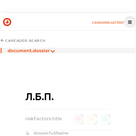
CAHEADER.GETTEST
CAHEADER.SEARCH
document.dossier
Л.Б.П.
riskFactors.title
0
0
0
dossier.fullName: