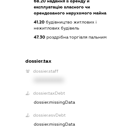
68.20
надання в оренду й
експлуатацію власного чи
орендованого нерухомого майна
41.20
будівництво житлових і
нежитлових будівель
47.30
роздрібна торгівля пальним
dossier.tax
dossier.staff
XXXXXXXXXX
dossier.taxDebt
dossier.missingData
dossier.esvDebt
dossier.missingData