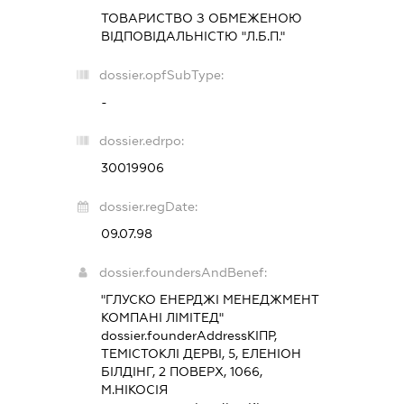
ТОВАРИСТВО З ОБМЕЖЕНОЮ
ВІДПОВІДАЛЬНІСТЮ "Л.Б.П."
dossier.opfSubType:
-
dossier.edrpo:
30019906
dossier.regDate:
09.07.98
dossier.foundersAndBenef:
"ГЛУСКО ЕНЕРДЖІ МЕНЕДЖМЕНТ
КОМПАНІ ЛІМІТЕД"
dossier.founderAddress
КІПР,
ТЕМІСТОКЛІ ДЕРВІ, 5, ЕЛЕНІОН
БІЛДІНГ, 2 ПОВЕРХ, 1066,
М.НІКОСІЯ