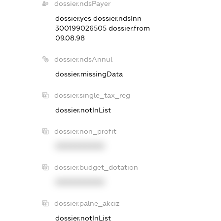
dossier.ndsPayer
dossier.yes
dossier.ndsInn
300199026505
dossier.from
09.08.98
dossier.ndsAnnul
dossier.missingData
dossier.single_tax_reg
dossier.notInList
dossier.non_profit
XXXXXXXXXX
dossier.budget_dotation
XXXXXXXXXX
dossier.palne_akciz
dossier.notInList