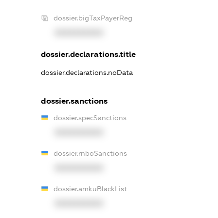
dossier.bigTaxPayerReg
XXXXXXXXXX
dossier.declarations.title
dossier.declarations.noData
dossier.sanctions
dossier.specSanctions
XXXXXXXXXX
dossier.rnboSanctions
XXXXXXXXXX
dossier.amkuBlackList
XXXXXXXXXX