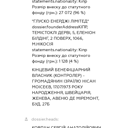
statements.nationality:
Кіпр
Розмір внеску до статутного
фонду (грн.):
27 072
(96 %)
"ГЛУСКО ЕНЕРДЖІ ЛІМІТЕД"
dossier.founderAddress
КІПР,
ТЕМІСТОКЛІ ДЕРВІ, 5, ЕЛЕНІОН
БІЛДІНГ, 2 ПОВЕРХ, 1066,
М.НІКОСІЯ
statements.nationality:
Кіпр
Розмір внеску до статутного
фонду (грн.):
1 128
(4 %)
КІНЦЕВИЙ БЕНЕФІЦІАРНИЙ
ВЛАСНИК (КОНТРОЛЕР) -
ГРОМАДЯНИН ІЗРАЇЛЮ НІСАН
МОІСЕЄВ, 17.07.1973 РОКУ
НАРОДЖЕННЯ, ШВЕЙЦАРІЯ,
ЖЕНЕВА, АВЕНЮ ДЕ МІРЕМОНТ,
БУД. 27Б
dossier.heads:
КОВПАН СЕРГІЙ АНАТОЛІЙОВИЧ