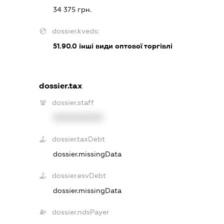
34 375 грн.
dossier.kveds:
51.90.0
інші види оптової торгівлі
dossier.tax
dossier.staff
XXXXXXXXXX
dossier.taxDebt
dossier.missingData
dossier.esvDebt
dossier.missingData
dossier.ndsPayer