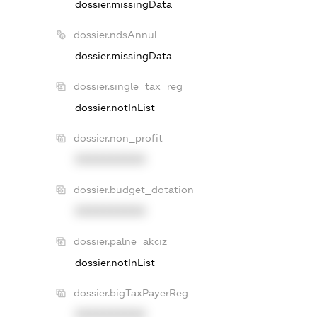
dossier.missingData
dossier.ndsAnnul
dossier.missingData
dossier.single_tax_reg
dossier.notInList
dossier.non_profit
XXXXXXXXXX
dossier.budget_dotation
XXXXXXXXXX
dossier.palne_akciz
dossier.notInList
dossier.bigTaxPayerReg
XXXXXXXXXX