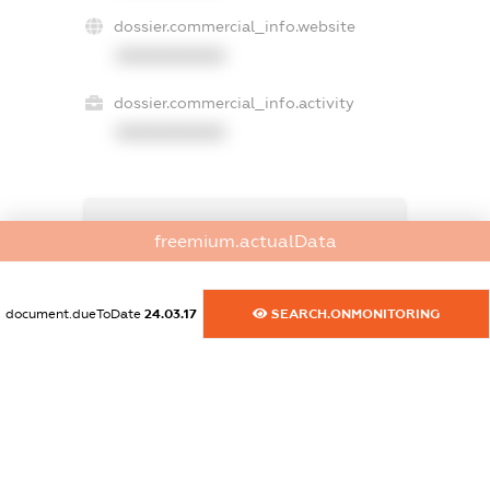
dossier.commercial_info.website
XXXXXXXXXX
dossier.commercial_info.activity
XXXXXXXXXX
freemium.exampleText_1
freemium.actualData
freemium.exampleText_2
freemium.anonymousPerSearch2
FREEMIUM.DETAILS
document.dueToDate
24.03.17
SEARCH.ONMONITORING
FREEMIUM.REGISTER