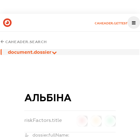
CAHEADER.GETTEST
CAHEADER.SEARCH
document.dossier
АЛЬБІНА
riskFactors.title
0
0
0
dossier.fullName: