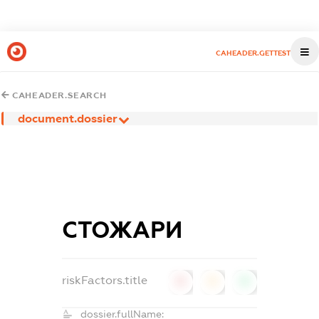
CAHEADER.GETTEST
CAHEADER.SEARCH
document.dossier
СТОЖАРИ
riskFactors.title
0
0
0
dossier.fullName: