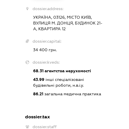
dossier.address:
УКРАЇНА, 03126, МІСТО КИЇВ,
ВУЛИЦЯ М. ДОНЦЯ, БУДИНОК 21-
А, КВАРТИРА 12
dossier.capital:
34 400 грн.
dossier.kveds:
68.31
агентства нерухомості
43.99
інші спеціалізовані
будівельні роботи, н.в.і.у.
86.21
загальна медична практика
dossier.tax
dossier.staff