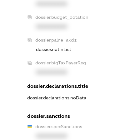
XXXXXXXXXX
dossier.budget_dotation
XXXXXXXXXX
dossier.palne_akciz
dossier.notInList
dossier.bigTaxPayerReg
XXXXXXXXXX
dossier.declarations.title
dossier.declarations.noData
dossier.sanctions
dossier.specSanctions
XXXXXXXXXX