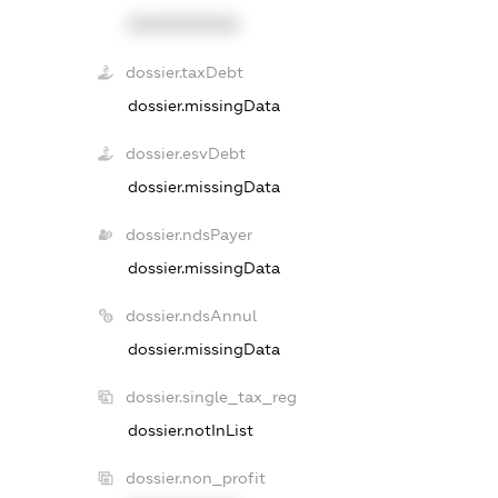
XXXXXXXXXX
dossier.taxDebt
dossier.missingData
dossier.esvDebt
dossier.missingData
dossier.ndsPayer
dossier.missingData
dossier.ndsAnnul
dossier.missingData
dossier.single_tax_reg
dossier.notInList
dossier.non_profit