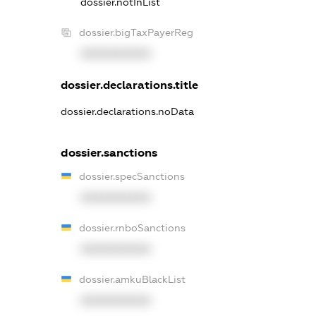
dossier.notInList
dossier.bigTaxPayerReg
XXXXXXXXXX
dossier.declarations.title
dossier.declarations.noData
dossier.sanctions
dossier.specSanctions
XXXXXXXXXX
dossier.rnboSanctions
XXXXXXXXXX
dossier.amkuBlackList
XXXXXXXXXX