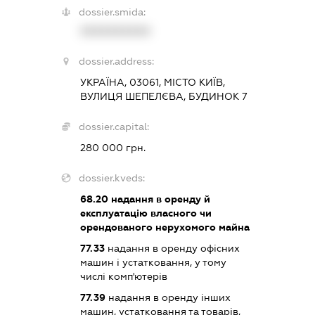
dossier.smida:
XXXXXXXXXX
dossier.address:
УКРАЇНА, 03061, МІСТО КИЇВ,
ВУЛИЦЯ ШЕПЕЛЄВА, БУДИНОК 7
dossier.capital:
280 000 грн.
dossier.kveds:
68.20
надання в оренду й
експлуатацію власного чи
орендованого нерухомого майна
77.33
надання в оренду офісних
машин і устатковання, у тому
числі комп'ютерів
77.39
надання в оренду інших
машин, устатковання та товарів,