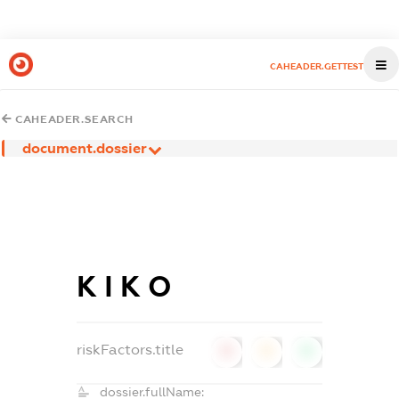
CAHEADER.GETTEST
CAHEADER.SEARCH
document.dossier
К І К О
riskFactors.title
0
0
0
dossier.fullName: