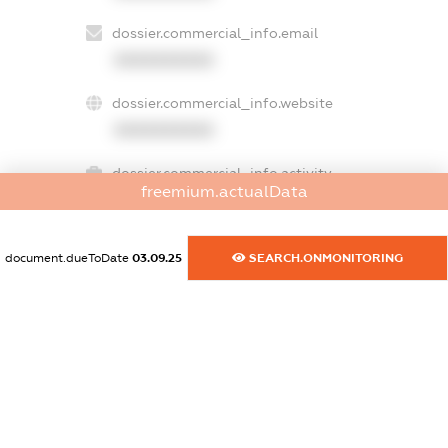
dossier.commercial_info.email
XXXXXXXXXX
dossier.commercial_info.website
XXXXXXXXXX
dossier.commercial_info.activity
freemium.actualData
XXXXXXXXXX
document.dueToDate
03.09.25
SEARCH.ONMONITORING
freemium.exampleText_1
freemium.exampleText_2
freemium.anonymousPerSearch2
FREEMIUM.DETAILS
FREEMIUM.REGISTER