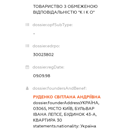
ТОВАРИСТВО З ОБМЕЖЕНОЮ
ВІДПОВІДАЛЬНІСТЮ "К І К О"
dossier.opfSubType:
-
dossier.edrpo:
30023802
dossier.regDate:
09.09.98
dossier.foundersAndBenef:
РУДЕНКО СВІТЛАНА АНДРІЇВНА
dossier.founderAddress
УКРАЇНА,
03065, МІСТО КИЇВ, БУЛЬВАР
ІВАНА ЛЕПСЕ, БУДИНОК 43-А,
КВАРТИРА 30
statements.nationality:
Україна