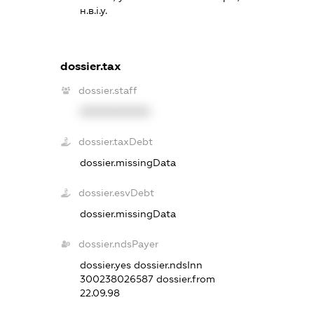
н.в.і.у.
dossier.tax
dossier.staff
XXXXXXXXXX
dossier.taxDebt
dossier.missingData
dossier.esvDebt
dossier.missingData
dossier.ndsPayer
dossier.yes
dossier.ndsInn
300238026587
dossier.from
22.09.98