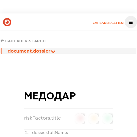
CAHEADER.GETTEST
CAHEADER.SEARCH
document.dossier
МЕДОДАР
riskFactors.title
0
0
0
dossier.fullName: