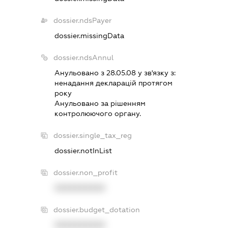
dossier.ndsPayer
dossier.missingData
dossier.ndsAnnul
Анульовано з 28.05.08 у зв'язку з:
ненадання декларацiй протягом
року
Анульовано за рiшенням
контролюючого органу.
dossier.single_tax_reg
dossier.notInList
dossier.non_profit
XXXXXXXXXX
dossier.budget_dotation
XXXXXXXXXX