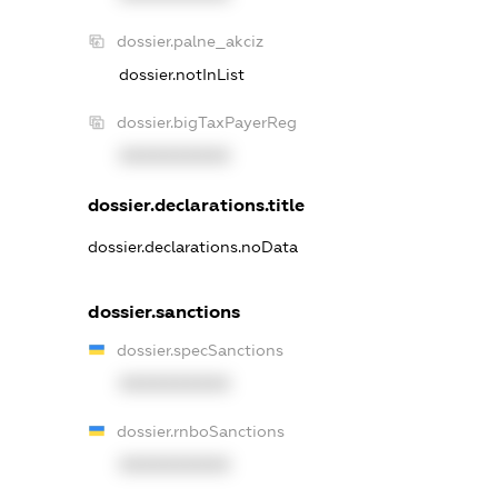
dossier.palne_akciz
dossier.notInList
dossier.bigTaxPayerReg
XXXXXXXXXX
dossier.declarations.title
dossier.declarations.noData
dossier.sanctions
dossier.specSanctions
XXXXXXXXXX
dossier.rnboSanctions
XXXXXXXXXX