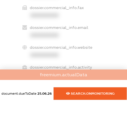
dossier.commercial_info.fax
XXXXXXXXXX
dossier.commercial_info.email
XXXXXXXXXX
dossier.commercial_info.website
XXXXXXXXXX
dossier.commercial_info.activity
freemium.actualData
XXXXXXXXXX
document.dueToDate
25.06.26
SEARCH.ONMONITORING
freemium.exampleText_1
freemium.exampleText_2
freemium.anonymousPerSearch2
FREEMIUM.DETAILS