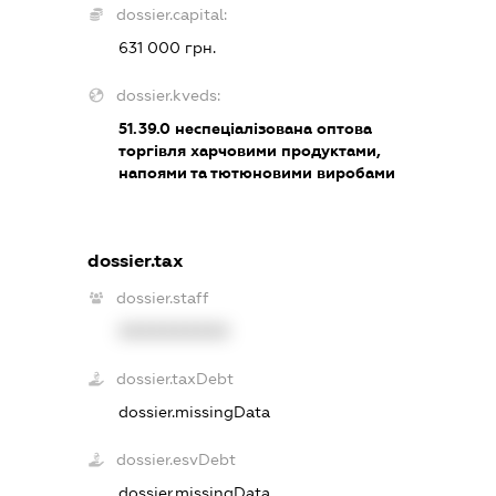
dossier.capital:
631 000 грн.
dossier.kveds:
51.39.0
неспеціалізована оптова
торгівля харчовими продуктами,
напоями та тютюновими виробами
dossier.tax
dossier.staff
XXXXXXXXXX
dossier.taxDebt
dossier.missingData
dossier.esvDebt
dossier.missingData