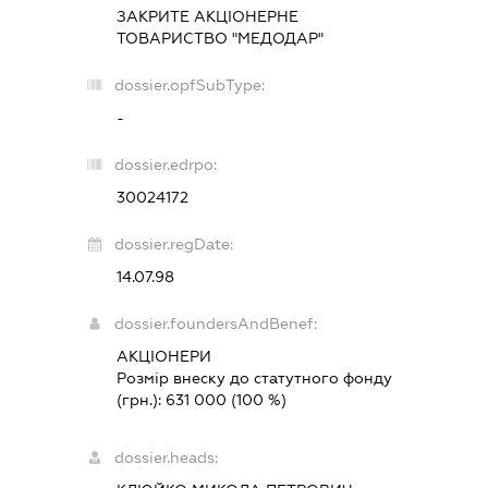
ЗАКРИТЕ АКЦІОНЕРНЕ
ТОВАРИСТВО "МЕДОДАР"
dossier.opfSubType:
-
dossier.edrpo:
30024172
dossier.regDate:
14.07.98
dossier.foundersAndBenef:
АКЦІОНЕРИ
Розмір внеску до статутного фонду
(грн.):
631 000
(100 %)
dossier.heads: