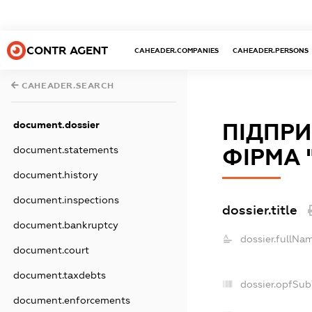
CONTR AGENT
CAHEADER.COMPANIES
CAHEADER.PERSONS
CAHEADER.SEARCH
document.dossier
ПІДПРИ
document.statements
ФІРМА 
document.history
document.inspections
dossier.title
document.bankruptcy
dossier.fullNa
document.court
document.taxdebts
dossier.opfSub
document.enforcements