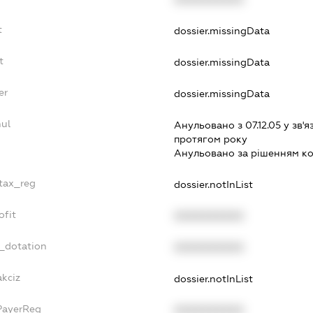
t
dossier.missingData
t
dossier.missingData
er
dossier.missingData
nul
Анульовано з 07.12.05 у зв'я
протягом року
Анульовано за рiшенням к
_tax_reg
dossier.notInList
ofit
XXXXXXXXXX
t_dotation
XXXXXXXXXX
akciz
dossier.notInList
PayerReg
XXXXXXXXXX