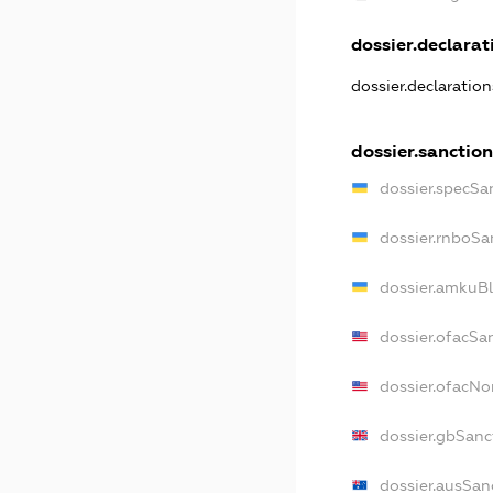
dossier.declarati
dossier.declaratio
dossier.sanction
dossier.specSa
dossier.rnboSa
dossier.amkuBl
dossier.ofacSa
dossier.ofacN
dossier.gbSanc
dossier.ausSan