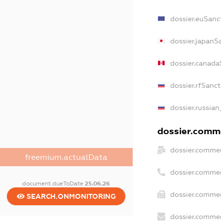
dossier.euSanc
dossier.japanS
dossier.canada
dossier.rfSanc
dossier.russian
dossier.comme
dossier.commer
freemium.actualData
dossier.commer
document.dueToDate
25.06.26
dossier.commer
SEARCH.ONMONITORING
dossier.commer