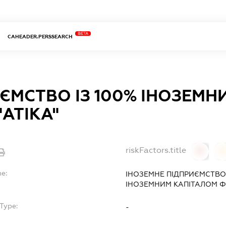
BETA
CAHEADER.PERSSEARCH
ЄМСТВО ІЗ 100% ІНОЗЕМН
"АТІКА"
riskFactors.title
0
0
me:
ІНОЗЕМНЕ ПІДПРИЄМСТВО 
ІНОЗЕМНИМ КАПІТАЛОМ ФІ
Type:
-