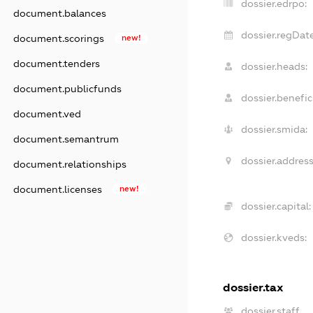
dossier.edrpo:
document.balances
dossier.regDate
document.scorings
new!
document.tenders
dossier.heads:
document.publicfunds
dossier.benefici
document.ved
dossier.smida:
document.semantrum
dossier.address
document.relationships
document.licenses
new!
dossier.capital:
dossier.kveds:
dossier.tax
dossier.staff