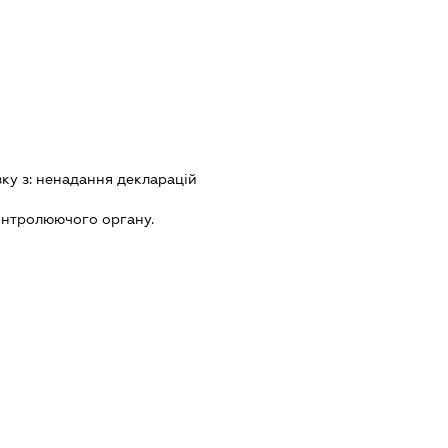
зку з:
ненадання декларацiй
онтролюючого органу.