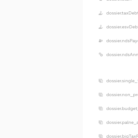
dossier.taxDeb
dossier.esvDeb
dossier.ndsPay
dossier.ndsAn
dossier.single
dossier.non_pr
dossier.budge
dossier.palne_
dossier.bigTax