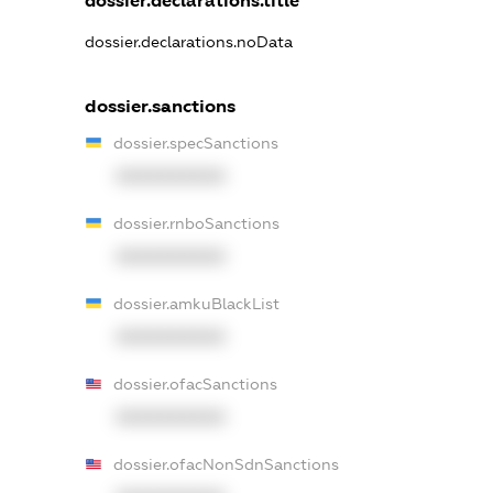
dossier.declarations.title
dossier.declarations.noData
dossier.sanctions
dossier.specSanctions
XXXXXXXXXX
dossier.rnboSanctions
XXXXXXXXXX
dossier.amkuBlackList
XXXXXXXXXX
dossier.ofacSanctions
XXXXXXXXXX
dossier.ofacNonSdnSanctions