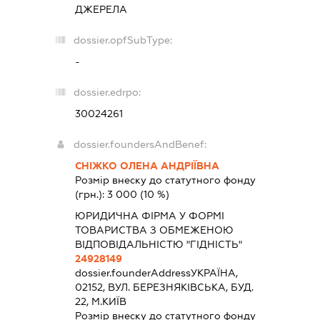
ДЖЕРЕЛА
dossier.opfSubType:
-
dossier.edrpo:
30024261
dossier.foundersAndBenef:
СНІЖКО ОЛЕНА АНДРІЇВНА
Розмір внеску до статутного фонду
(грн.):
3 000
(10 %)
ЮРИДИЧНА ФІРМА У ФОРМІ
ТОВАРИСТВА З ОБМЕЖЕНОЮ
ВІДПОВІДАЛЬНІСТЮ "ГІДНІСТЬ"
24928149
dossier.founderAddress
УКРАЇНА,
02152, ВУЛ. БЕРЕЗНЯКІВСЬКА, БУД.
22, М.КИЇВ
Розмір внеску до статутного фонду