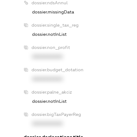
dossier.ndsAnnul
dossier.missingData
dossier.single_tax_reg
dossier.notInList
dossier.non_profit
XXXXXXXXXX
dossier.budget_dotation
XXXXXXXXXX
dossier.palne_akciz
dossier.notInList
dossier.bigTaxPayerReg
XXXXXXXXXX