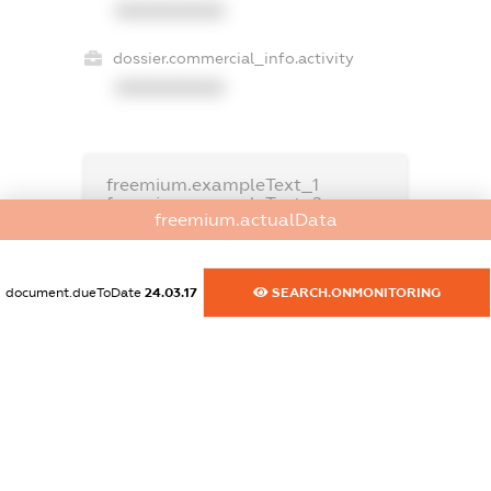
XXXXXXXXXX
dossier.commercial_info.activity
XXXXXXXXXX
freemium.exampleText_1
freemium.exampleText_2
freemium.actualData
freemium.anonymousPerSearch2
FREEMIUM.DETAILS
FREEMIUM.REGISTER
document.dueToDate
24.03.17
SEARCH.ONMONITORING