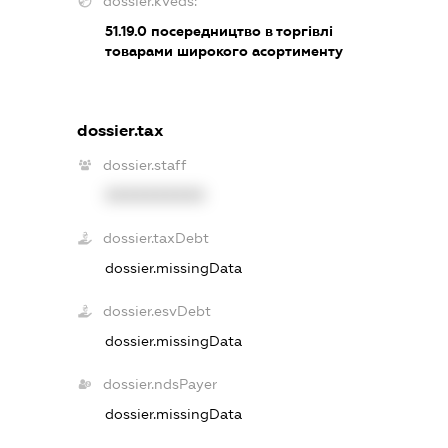
dossier.kveds:
51.19.0
посередництво в торгівлі
товарами широкого асортименту
dossier.tax
dossier.staff
XXXXXXXXXX
dossier.taxDebt
dossier.missingData
dossier.esvDebt
dossier.missingData
dossier.ndsPayer
dossier.missingData