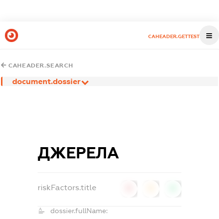
CAHEADER.GETTEST
CAHEADER.SEARCH
document.dossier
ДЖЕРЕЛА
riskFactors.title
0
0
0
dossier.fullName: