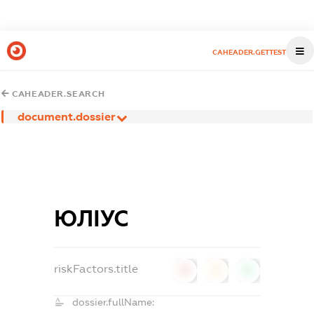
CAHEADER.GETTEST
CAHEADER.SEARCH
document.dossier
ЮЛІУС
riskFactors.title
0
0
0
dossier.fullName: