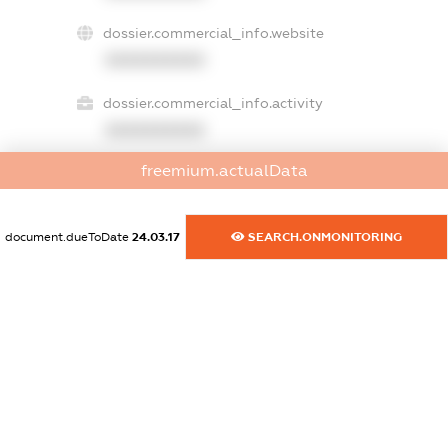
dossier.commercial_info.website
XXXXXXXXXX
dossier.commercial_info.activity
XXXXXXXXXX
freemium.actualData
freemium.exampleText_1
freemium.exampleText_2
document.dueToDate
24.03.17
SEARCH.ONMONITORING
freemium.anonymousPerSearch2
FREEMIUM.DETAILS
FREEMIUM.REGISTER