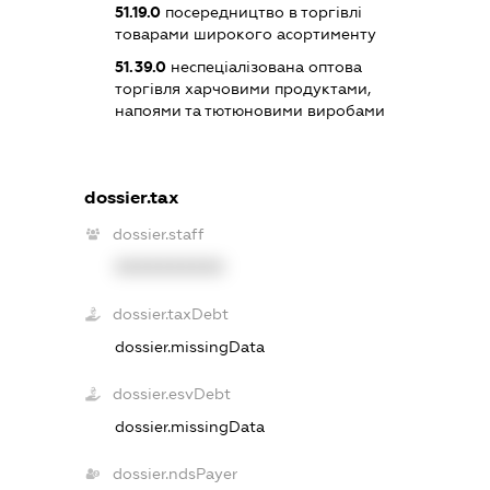
51.19.0
посередництво в торгівлі
товарами широкого асортименту
51.39.0
неспеціалізована оптова
торгівля харчовими продуктами,
напоями та тютюновими виробами
dossier.tax
dossier.staff
XXXXXXXXXX
dossier.taxDebt
dossier.missingData
dossier.esvDebt
dossier.missingData
dossier.ndsPayer