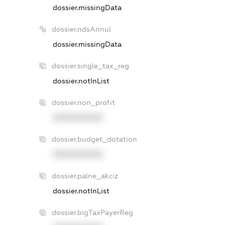
dossier.missingData
dossier.ndsAnnul
dossier.missingData
dossier.single_tax_reg
dossier.notInList
dossier.non_profit
XXXXXXXXXX
dossier.budget_dotation
XXXXXXXXXX
dossier.palne_akciz
dossier.notInList
dossier.bigTaxPayerReg