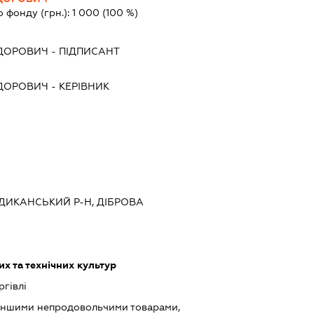
о фонду (грн.):
1 000
(100 %)
ЕДОРОВИЧ
-
ПІДПИСАНТ
ЕДОРОВИЧ
-
КЕРІВНИК
 ДИКАНСЬКИЙ Р-Н, ДІБРОВА
х та технічних культур
ргівлі
 іншими непродовольчими товарами,