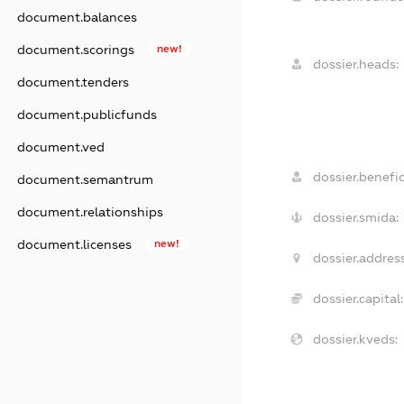
document.balances
document.scorings
new!
dossier.heads:
document.tenders
document.publicfunds
document.ved
dossier.benefic
document.semantrum
document.relationships
dossier.smida:
document.licenses
new!
dossier.address
dossier.capital:
dossier.kveds: