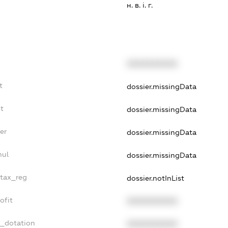
н. в. і. г.
XXXXXXXXXX
t
dossier.missingData
t
dossier.missingData
er
dossier.missingData
nul
dossier.missingData
_tax_reg
dossier.notInList
ofit
XXXXXXXXXX
t_dotation
XXXXXXXXXX