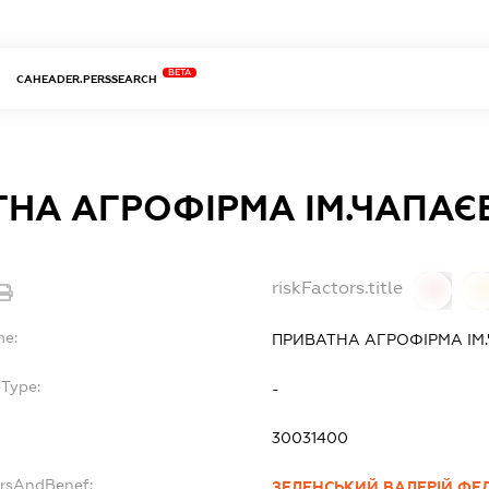
BETA
CAHEADER.PERSSEARCH
НА АГРОФІРМА ІМ.ЧАПАЄ
riskFactors.title
0
0
me:
ПРИВАТНА АГРОФІРМА ІМ
bType:
-
30031400
ersAndBenef:
ЗЕЛЕНСЬКИЙ ВАЛЕРІЙ Ф