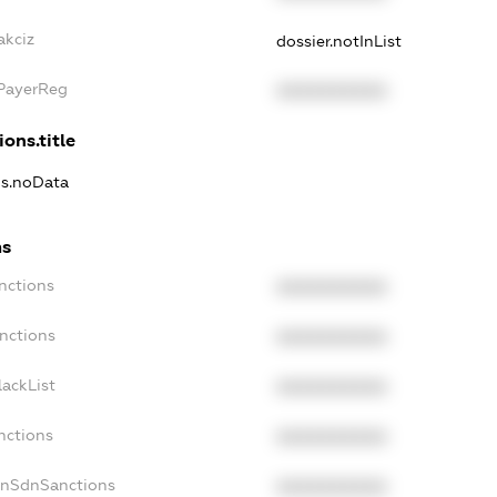
akciz
dossier.notInList
xPayerReg
XXXXXXXXXX
ions.title
ns.noData
ns
nctions
XXXXXXXXXX
nctions
XXXXXXXXXX
ackList
XXXXXXXXXX
nctions
XXXXXXXXXX
onSdnSanctions
XXXXXXXXXX