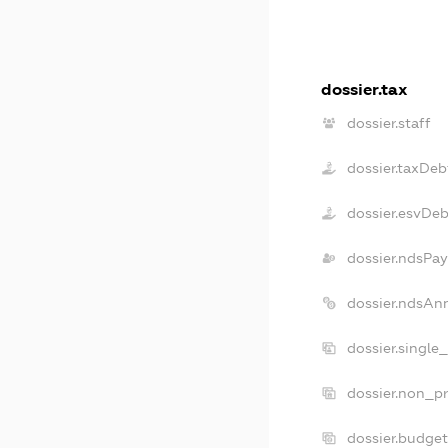
dossier.tax
dossier.staff
dossier.taxDeb
dossier.esvDeb
dossier.ndsPay
dossier.ndsAn
dossier.single
dossier.non_pr
dossier.budge