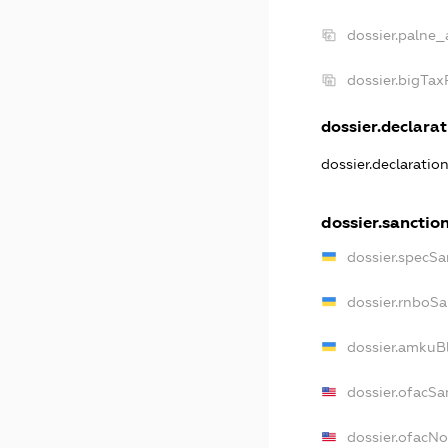
dossier.palne_
dossier.bigTa
dossier.declarat
dossier.declaratio
dossier.sanctio
dossier.specSa
dossier.rnboSa
dossier.amkuBl
dossier.ofacSa
dossier.ofacN