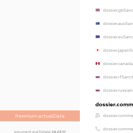
dossier.gbSanc
dossier.ausSan
dossier.euSanc
dossier.japanS
dossier.canad
dossier.rfSanc
dossier.russian
dossier.comme
dossier.commer
freemium.actualData
dossier.comme
document.dueToDate
24.03.17