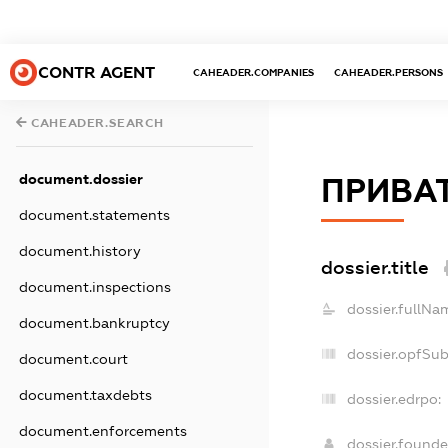
CONTR AGENT
CAHEADER.COMPANIES
CAHEADER.PERSONS
CAHEADER.SEARCH
document.dossier
ПРИВАТ
document.statements
document.history
dossier.title
document.inspections
dossier.fullNa
document.bankruptcy
dossier.opfSu
document.court
document.taxdebts
dossier.edrpo:
document.enforcements
dossier.found