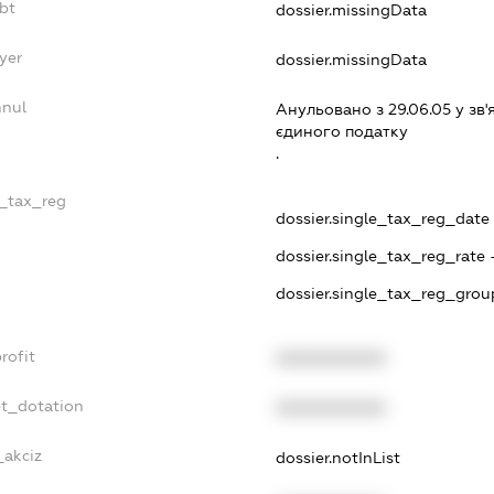
bt
dossier.missingData
yer
dossier.missingData
nnul
Анульовано з 29.06.05 у зв'
єдиного податку
.
e_tax_reg
dossier.single_tax_reg_date -
dossier.single_tax_reg_rate 
dossier.single_tax_reg_grou
rofit
XXXXXXXXXX
et_dotation
XXXXXXXXXX
_akciz
dossier.notInList