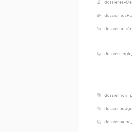
dossier.esvDe
dossier.ndsPa
dossier.ndsA
dossier.singl
dossier.non_p
dossier.budg
dossier.palne