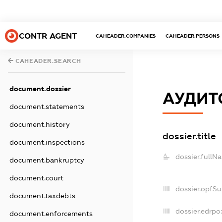
CONTR AGENT
CAHEADER.COMPANIES
CAHEADER.PERSONS
CAHEADER.SEARCH
document.dossier
АУДИТ
document.statements
document.history
dossier.title
document.inspections
dossier.fullN
document.bankruptcy
document.court
dossier.opfS
document.taxdebts
dossier.edrpo:
document.enforcements