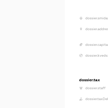
dossier.smida
dossier.addres
dossier.capital
dossier.kveds:
dossier.tax
dossier.staff
dossier.taxDe