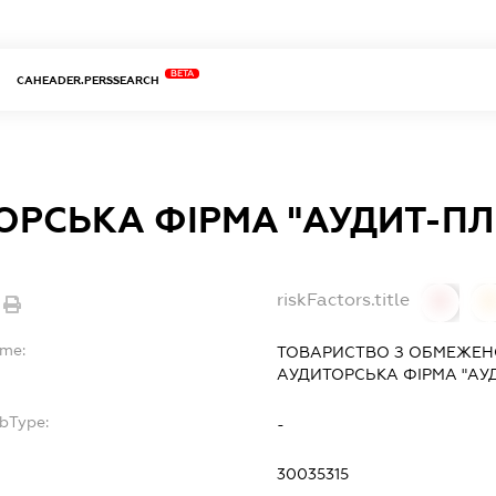
BETA
CAHEADER.PERSSEARCH
ОРСЬКА ФІРМА "АУДИТ-П
riskFactors.title
0
ame:
ТОВАРИСТВО З ОБМЕЖЕН
АУДИТОРСЬКА ФІРМА "АУ
ubType:
-
30035315