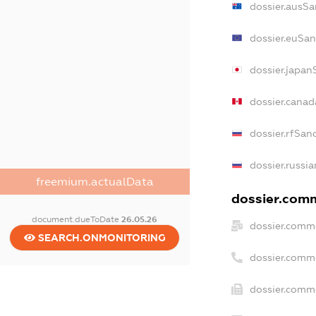
dossier.ausSa
dossier.euSan
dossier.japan
dossier.cana
dossier.rfSan
dossier.russi
freemium.actualData
dossier.comm
document.dueToDate
26.05.26
dossier.comme
SEARCH.ONMONITORING
dossier.comm
dossier.comme