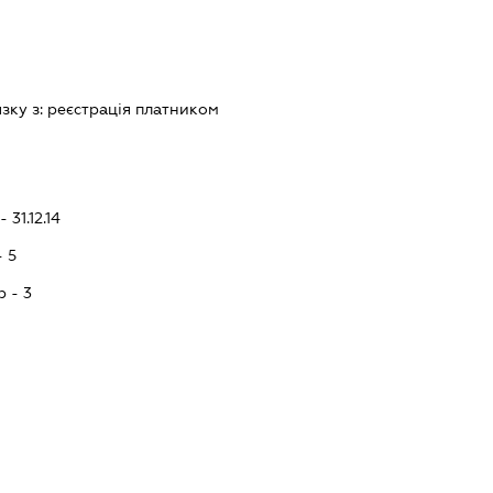
язку з:
реєстрацiя платником
 31.12.14
- 5
p - 3