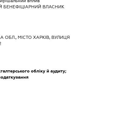
ирішальний вплив
Й БЕНЕФІЦІАРНИЙ ВЛАСНИК
КА ОБЛ., МІСТО ХАРКІВ, ВУЛИЦЯ
2
хгалтерського обліку й аудиту;
податкування