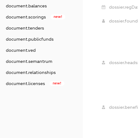
document.balances
dossier.regDa
document.scorings
new!
dossier.foun
document.tenders
document.publicfunds
document.ved
document.semantrum
dossier.heads
document.relationships
document.licenses
new!
dossier.benefi