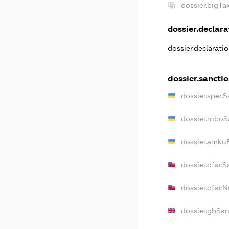
dossier.bigT
dossier.declarat
dossier.declarati
dossier.sancti
dossier.specS
dossier.rnboS
dossier.amkuB
dossier.ofacS
dossier.ofac
dossier.gbSan