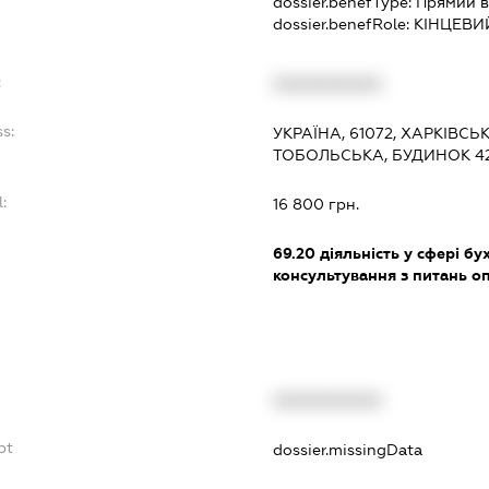
dossier.benefType:
Прямий в
dossier.benefRole:
КІНЦЕВИ
:
XXXXXXXXXX
s:
УКРАЇНА, 61072, ХАРКІВСЬ
ТОБОЛЬСЬКА, БУДИНОК 4
:
16 800 грн.
69.20
діяльність у сфері бу
консультування з питань о
XXXXXXXXXX
bt
dossier.missingData