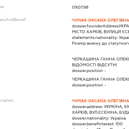
te:
09.07.98
dersAndBenef:
ЧУМАК ОКСАНА ОЛЕГІВН
dossier.founderAddress
УКРА
МІСТО ХАРКІВ, ВУЛИЦЯ ЄС
statements.nationality:
Укра
Розмір внеску до статутног
:
ЧЕРКАШИНА ГАННА ОЛЕКС
ВІДОМОСТІ ВІДСУТНІ
dossier.position -
ЧЕРКАШИНА ГАННА ОЛЕКС
dossier.position -
ciaries:
ЧУМАК ОКСАНА ОЛЕГІВН
dossier.address:
УКРАЇНА, 6
ХАРКІВ, ВУЛ.ЄСЕНІНА, БУД
dossier.nationality:
Україна
dossier.benefInterest:
100