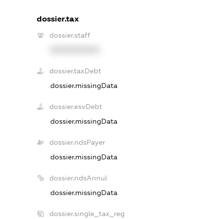
dossier.tax
dossier.staff
XXXXXXXXXX
dossier.taxDebt
dossier.missingData
dossier.esvDebt
dossier.missingData
dossier.ndsPayer
dossier.missingData
dossier.ndsAnnul
dossier.missingData
dossier.single_tax_reg