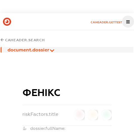
CAHEADER.GETTEST
CAHEADER.SEARCH
document.dossier
ФЕНІКС
riskFactors.title
0
0
0
dossier.fullName: