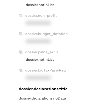
dossier.notInList
dossier.non_profit
XXXXXXXXXX
dossier.budget_dotation
XXXXXXXXXX
dossier.palne_akciz
dossier.notInList
dossier.bigTaxPayerReg
XXXXXXXXXX
dossier.declarations.title
dossier.declarations.noData