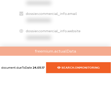
XXXXXXXXXX
dossier.commercial_info.email
XXXXXXXXXX
dossier.commercial_info.website
XXXXXXXXXX
dossier.commercial_info.activity
freemium.actualData
XXXXXXXXXX
document.dueToDate
24.03.17
SEARCH.ONMONITORING
freemium.exampleText_1
freemium.exampleText_2
freemium.anonymousPerSearch2
FREEMIUM.DETAILS
FREEMIUM.REGISTER