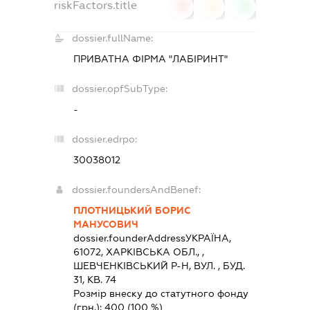
riskFactors.title
0
0
0
dossier.fullName:
ПРИВАТНА ФІРМА "ЛАБІРИНТ"
dossier.opfSubType:
-
dossier.edrpo:
30038012
dossier.foundersAndBenef:
ПЛОТНИЦЬКИЙ БОРИС
МАНУСОВИЧ
dossier.founderAddress
УКРАЇНА,
61072, ХАРКIВСЬКА ОБЛ., ,
ШЕВЧЕНКIВСЬКИЙ Р-Н, ВУЛ. , БУД.
31, КВ. 74
Розмір внеску до статутного фонду
(грн.):
400
(100 %)