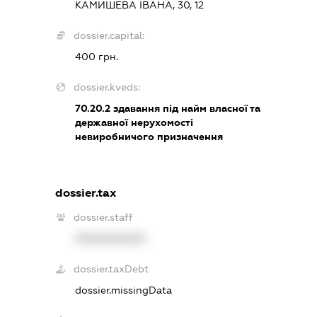
КАМИШЕВА ІВАНА, 30, 12
dossier.capital:
400 грн.
dossier.kveds:
70.20.2
здавання під найм власної та
державної нерухомості
невиробничого призначення
dossier.tax
dossier.staff
XXXXXXXXXX
dossier.taxDebt
dossier.missingData