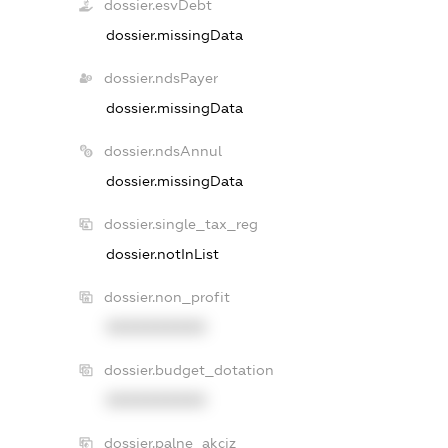
dossier.esvDebt
dossier.missingData
dossier.ndsPayer
dossier.missingData
dossier.ndsAnnul
dossier.missingData
dossier.single_tax_reg
dossier.notInList
dossier.non_profit
XXXXXXXXXX
dossier.budget_dotation
XXXXXXXXXX
dossier.palne_akciz