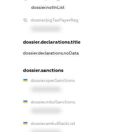
dossier.notInList
dossier.bigTaxPayerReg
XXXXXXXXXX
dossier.declarations.title
dossier.declarations.noData
dossier.sanctions
dossier.specSanctions
XXXXXXXXXX
dossier.rnboSanctions
XXXXXXXXXX
dossier.amkuBlackList