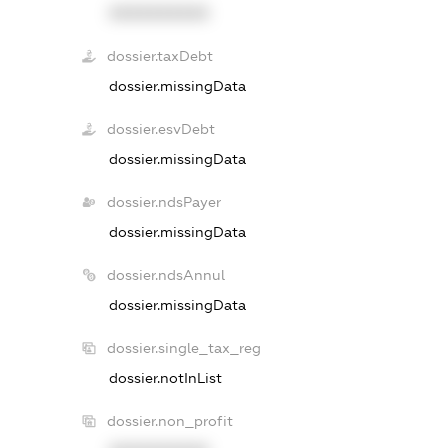
XXXXXXXXXX
dossier.taxDebt
dossier.missingData
dossier.esvDebt
dossier.missingData
dossier.ndsPayer
dossier.missingData
dossier.ndsAnnul
dossier.missingData
dossier.single_tax_reg
dossier.notInList
dossier.non_profit