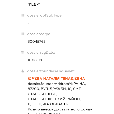
"КЕДР"
dossier.opfSubType:
-
dossier.edrpo:
30045763
dossier.regDate:
16.08.98
dossier.foundersAndBenef:
ЮР'ЄВА НАТАЛІЯ ГЕНАДІЄВНА
dossier.founderAddress
УКРАЇНА,
87200, ВУЛ. ДРУЖБИ, 10, СМТ.
СТАРОБЕШЕВЕ,
СТАРОБЕШІВСЬКИЙ РАЙОН,
ДОНЕЦЬКА ОБЛАСТЬ
Розмір внеску до статутного фонду