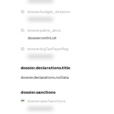
XXXXXXXXXX
dossier.budget_dotation
XXXXXXXXXX
dossier.palne_akciz
dossier.notInList
dossier.bigTaxPayerReg
XXXXXXXXXX
dossier.declarations.title
dossier.declarations.noData
dossier.sanctions
dossier.specSanctions
XXXXXXXXXX