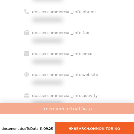
dossier.commercial_info.phone
XXXXXXXXXX
dossier.commercial_info.fax
XXXXXXXXXX
dossier.commercial_info.email
XXXXXXXXXX
dossier.commercial_info.website
XXXXXXXXXX
dossier.commercial_info.activity
XXXXXXXXXX
freemium.actualData
document.dueToDate
11.09.25
SEARCH.ONMONITORING
freemium.exampleText_1