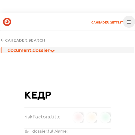
CAHEADER.GETTEST
CAHEADER.SEARCH
document.dossier
КЕДР
riskFactors.title
0
0
0
dossier.fullName: