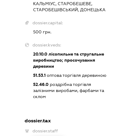
КАЛЬМІУС, СТАРОБЕШЕВЕ,
СТАРОБЕШІВСЬКИЙ, ДОНЕЦЬКА
dossier.capital:
500 грн.
dossier.kveds:
20.10.0
лісопильне та стругальне
виробництво; просочування
деревини
51.53.1
оптова торгівля деревиною
52.46.0
роздрібна торгівля
залізними виробами, фарбами та
склом
dossier.tax
dossier.staff