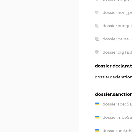
dossier.non_pr
dossier.budge
dossier.palne_
dossier.bigTa
dossier.declarat
dossier.declarati
dossier.sanctio
dossier.specS
dossier.rnboS
dossier.amkuB