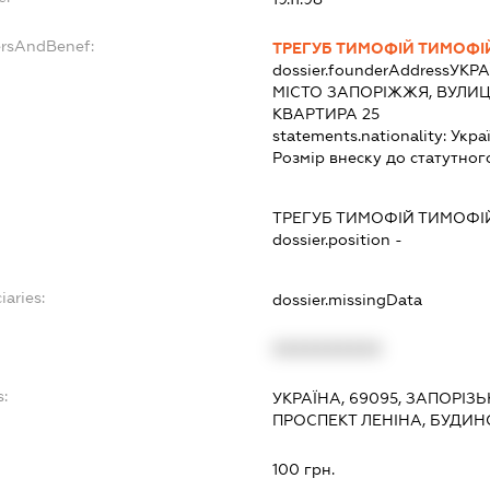
ersAndBenef:
ТРЕГУБ ТИМОФІЙ ТИМОФ
dossier.founderAddress
УКРА
МІСТО ЗАПОРІЖЖЯ, ВУЛИЦ
КВАРТИРА 25
statements.nationality:
Укра
Розмір внеску до статутног
ТРЕГУБ ТИМОФІЙ ТИМОФ
dossier.position -
iaries:
dossier.missingData
XXXXXXXXXX
s:
УКРАЇНА, 69095, ЗАПОРІЗ
ПРОСПЕКТ ЛЕНІНА, БУДИНО
:
100 грн.