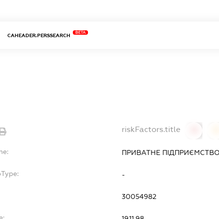
BETA
CAHEADER.PERSSEARCH
riskFactors.title
0
0
me:
ПРИВАТНЕ ПІДПРИЄМСТВО 
bType:
-
30054982
e:
19.11.98