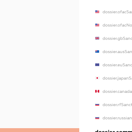
dossier.ofacSa
dossier.ofacN
dossier.gbSan
dossier.ausSa
dossier.euSan
dossier.japanS
dossier.canad
dossier.rfSanc
dossier.russia