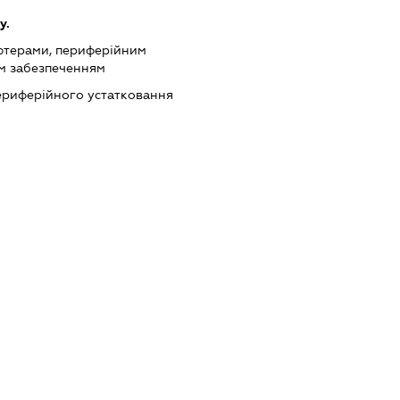
у.
'ютерами, периферійним
м забезпеченням
периферійного устатковання