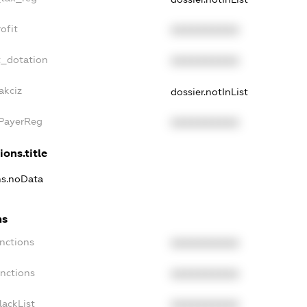
ofit
XXXXXXXXXX
t_dotation
XXXXXXXXXX
akciz
dossier.notInList
xPayerReg
XXXXXXXXXX
ions.title
ons.noData
ns
anctions
XXXXXXXXXX
anctions
XXXXXXXXXX
lackList
XXXXXXXXXX