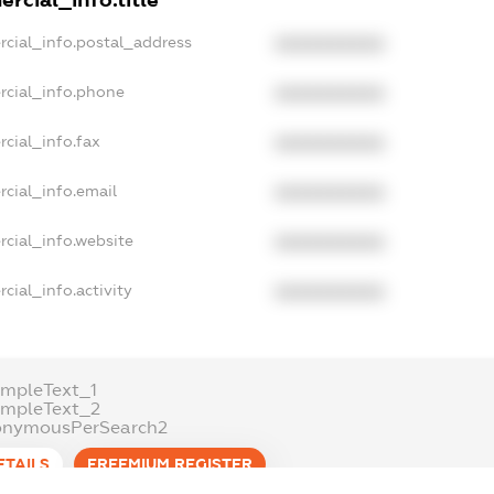
rcial_info.title
rcial_info.postal_address
XXXXXXXXXX
rcial_info.phone
XXXXXXXXXX
cial_info.fax
XXXXXXXXXX
cial_info.email
XXXXXXXXXX
cial_info.website
XXXXXXXXXX
cial_info.activity
XXXXXXXXXX
mpleText_1
ampleText_2
onymousPerSearch2
ETAILS
FREEMIUM.REGISTER