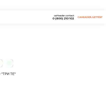
caHeader.contact
CAHEADER.GETTEST
0 (800) 210 102
0
"ТРИ ТЕ"