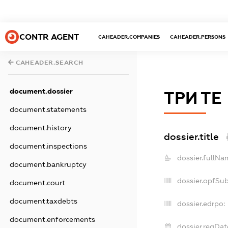
CONTR AGENT
CAHEADER.COMPANIES
CAHEADER.PERSONS
CAHEADER.SEARCH
document.dossier
ТРИ ТЕ
document.statements
document.history
dossier.title
document.inspections
dossier.fullNa
document.bankruptcy
dossier.opfSu
document.court
document.taxdebts
dossier.edrpo:
document.enforcements
dossier.regDat