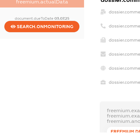
dossier.comme
freemium.actualData
dossier.comme
document.dueToDate
03.07.25
dossier.comme
SEARCH.ONMONITORING
dossier.commer
dossier.commer
dossier.commer
dossier.commer
freemium.exa
freemium.ex
freemium.an
FREEMIUM.D