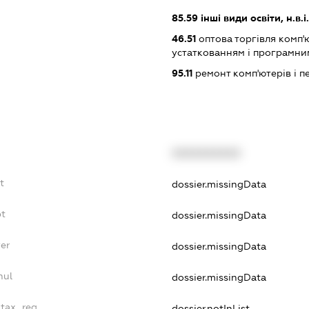
85.59
інші види освіти, н.в.і.
46.51
оптова торгівля комп
устаткованням і програмни
95.11
ремонт комп'ютерів і 
XXXXXXXXXX
t
dossier.missingData
bt
dossier.missingData
er
dossier.missingData
nul
dossier.missingData
_tax_reg
dossier.notInList