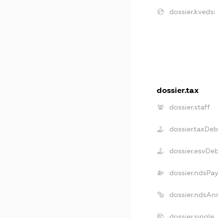
dossier.kveds:
dossier.tax
dossier.staff
dossier.taxDeb
dossier.esvDe
dossier.ndsPay
dossier.ndsAn
dossier.single