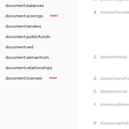
document.balances
dossier.found
document.scorings
new!
document.tenders
document.publicfunds
document.ved
dossier.heads:
document.semantrum
document.relationships
document.licenses
new!
dossier.benefic
dossier.smida:
dossier.addres
dossier.capital