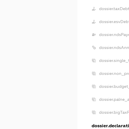
dossier.taxDeb
dossier.esvDeb
dossier.ndsPay
dossier.ndsAnn
dossier.single
dossier.non_pr
dossier.budget
dossier.palne_
dossier.bigTax
dossier.declarati