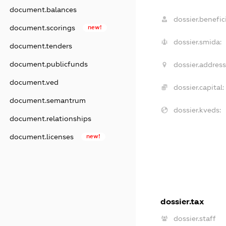
document.balances
dossier.benefici
document.scorings
new!
dossier.smida:
document.tenders
document.publicfunds
dossier.address
document.ved
dossier.capital:
document.semantrum
dossier.kveds:
document.relationships
document.licenses
new!
dossier.tax
dossier.staff