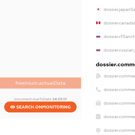
dossier.japanS
dossier.canada
dossier.rfSanct
dossier.russian
dossier.comme
dossier.commer
freemium.actualData
dossier.commer
document.dueToDate
24.03.17
dossier.commer
SEARCH.ONMONITORING
dossier.commer
dossier.commer