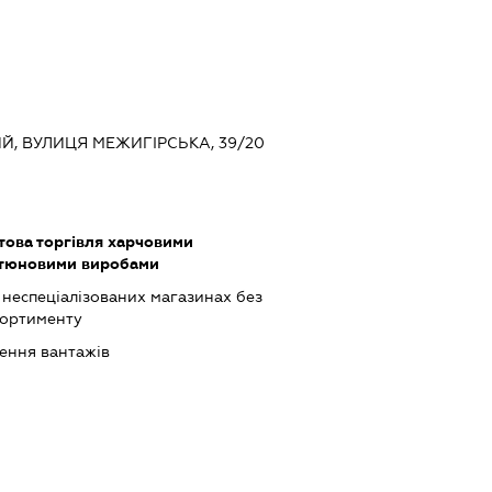
КИЙ, ВУЛИЦЯ МЕЖИГІРСЬКА, 39/20
това торгівля харчовими
ютюновими виробами
 неспеціалізованих магазинах без
сортименту
ення вантажів