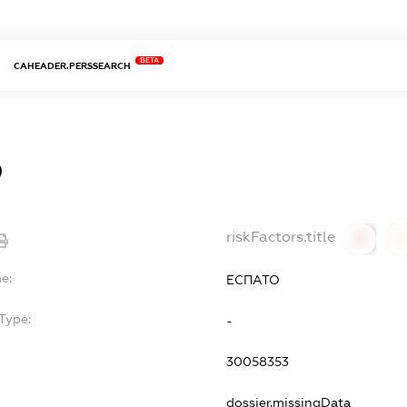
BETA
CAHEADER.PERSSEARCH
О
riskFactors.title
0
0
e:
ЕСПАТО
Type:
-
30058353
dossier.missingData