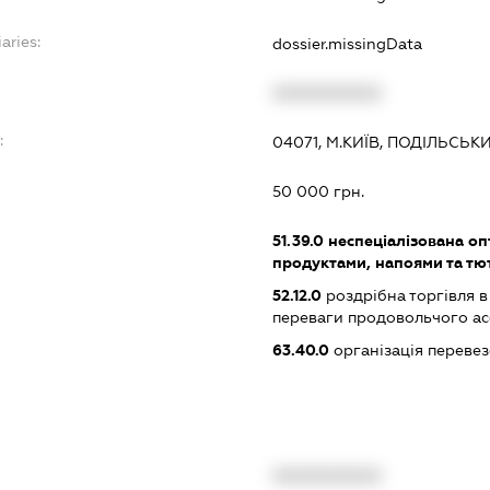
aries:
dossier.missingData
XXXXXXXXXX
:
04071, М.КИЇВ, ПОДІЛЬСЬ
50 000 грн.
51.39.0
неспеціалізована оп
продуктами, напоями та т
52.12.0
роздрібна торгівля в
переваги продовольчого а
63.40.0
організація перевез
XXXXXXXXXX