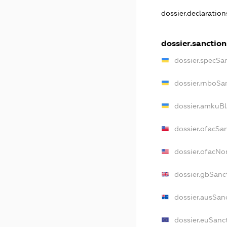
dossier.declaratio
dossier.sanction
dossier.specSa
dossier.rnboSa
dossier.amkuBl
dossier.ofacSa
dossier.ofacN
dossier.gbSanc
dossier.ausSan
dossier.euSanc