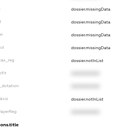
t
dossier.missingData
t
dossier.missingData
er
dossier.missingData
ul
dossier.missingData
_tax_reg
dossier.notInList
ofit
XXXXXXXXXX
_dotation
XXXXXXXXXX
akciz
dossier.notInList
PayerReg
XXXXXXXXXX
ons.title