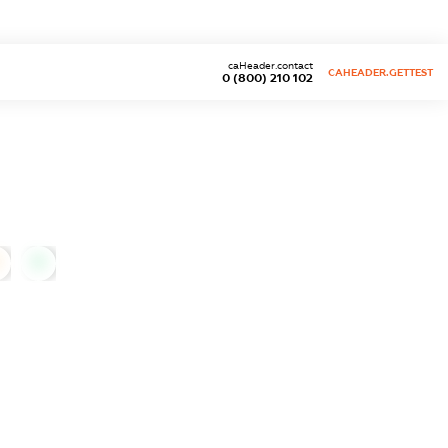
caHeader.contact
CAHEADER.GETTEST
0 (800) 210 102
0