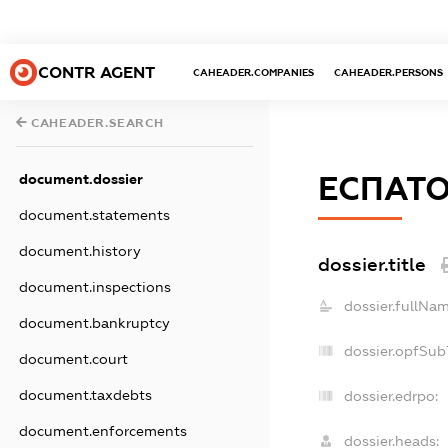
CONTR AGENT
CAHEADER.COMPANIES
CAHEADER.PERSONS
CAHEADER.SEARCH
ЕСПАТ
document.dossier
document.statements
document.history
dossier.title
document.inspections
dossier.fullNam
document.bankruptcy
dossier.opfSub
document.court
document.taxdebts
dossier.edrpo:
document.enforcements
dossier.heads: