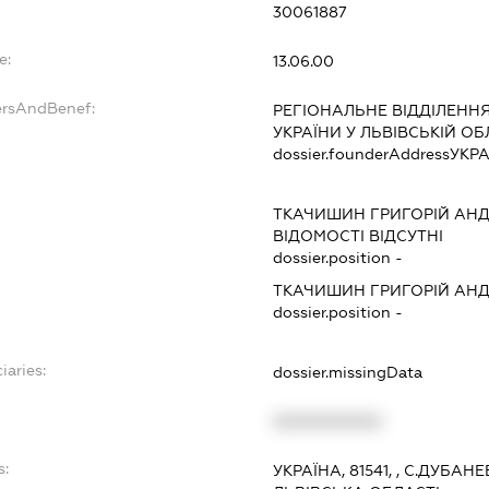
30061887
e:
13.06.00
ersAndBenef:
РЕГІОНАЛЬНЕ ВІДДІЛЕН
УКРАЇНИ У ЛЬВІВСЬКІЙ ОБ
dossier.founderAddress
УКРА
ТКАЧИШИН ГРИГОРІЙ АН
ВІДОМОСТІ ВІДСУТНІ
dossier.position -
ТКАЧИШИН ГРИГОРІЙ АН
dossier.position -
iaries:
dossier.missingData
XXXXXXXXXX
s:
УКРАЇНА, 81541, , С.ДУБА