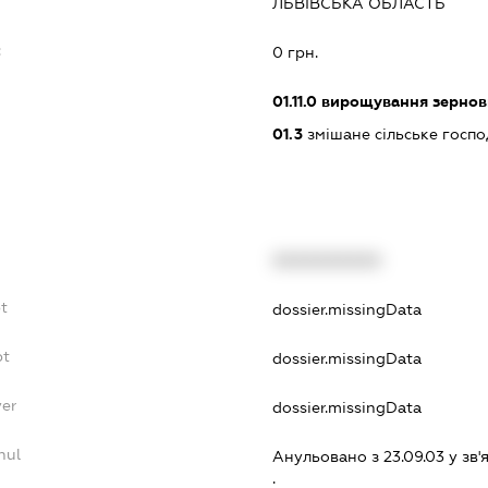
ЛЬВІВСЬКА ОБЛАСТЬ
:
0 грн.
01.11.0
вирощування зернови
01.3
змішане сільське госп
XXXXXXXXXX
bt
dossier.missingData
bt
dossier.missingData
yer
dossier.missingData
nul
Анульовано з 23.09.03 у зв'я
.