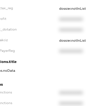
_tax_reg
dossier.notInList
ofit
XXXXXXXXXX
t_dotation
XXXXXXXXXX
akciz
dossier.notInList
xPayerReg
XXXXXXXXXX
ions.title
ons.noData
ns
anctions
XXXXXXXXXX
anctions
XXXXXXXXXX