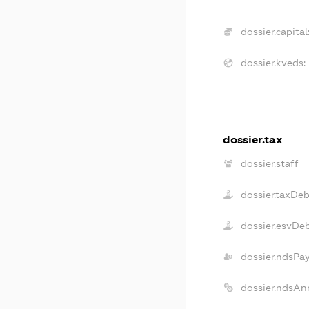
dossier.capital
dossier.kveds:
dossier.tax
dossier.staff
dossier.taxDe
dossier.esvDe
dossier.ndsPa
dossier.ndsAn