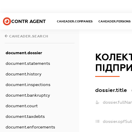
CONTR AGENT
CAHEADER.COMPANIES
CAHEADER.PERSONS
CAHEADER.SEARCH
document.dossier
КОЛЕК
document.statements
ПІДПР
document.history
document.inspections
dossier.title
document.bankruptcy
dossier.fullNa
document.court
document.taxdebts
dossier.opfSu
document.enforcements