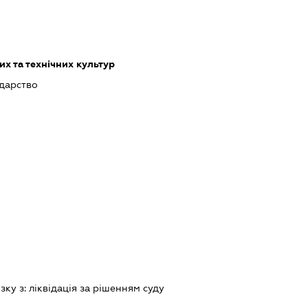
х та технічних культур
одарство
зку з:
лiквiдацiя за рiшенням суду