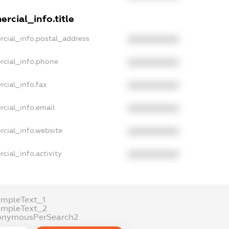
rcial_info.title
rcial_info.postal_address
XXXXXXXXXX
rcial_info.phone
XXXXXXXXXX
rcial_info.fax
XXXXXXXXXX
rcial_info.email
XXXXXXXXXX
rcial_info.website
XXXXXXXXXX
cial_info.activity
XXXXXXXXXX
ampleText_1
ampleText_2
onymousPerSearch2