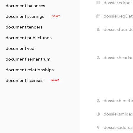
dossier.edrpo:
document.balances
dossier.regDat
document.scorings
new!
document.tenders
dossier.found
document.publicfunds
document.ved
dossier.heads:
document.semantrum
document.relationships
document.licenses
new!
dossier.benefic
dossier.smida:
dossier.addres