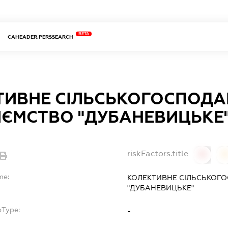
BETA
CAHEADER.PERSSEARCH
ТИВНЕ СІЛЬСЬКОГОСПОДА
ИЄМСТВО "ДУБАНЕВИЦЬКЕ
riskFactors.title
0
0
me:
КОЛЕКТИВНЕ СІЛЬСЬКОГ
"ДУБАНЕВИЦЬКЕ"
bType:
-