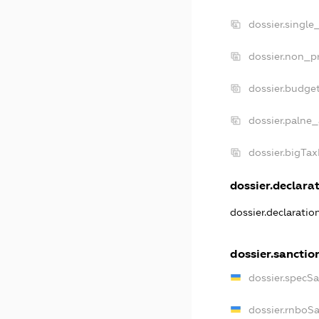
dossier.single
dossier.non_pr
dossier.budge
dossier.palne_
dossier.bigTa
dossier.declarat
dossier.declarati
dossier.sanctio
dossier.specS
dossier.rnboS