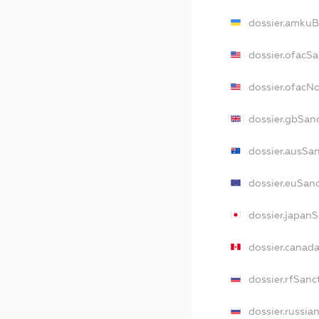
dossier.amkuB
dossier.ofacS
dossier.ofacN
dossier.gbSan
dossier.ausSa
dossier.euSan
dossier.japan
dossier.canad
dossier.rfSanc
dossier.russia