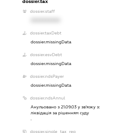
dossier.tax
dossier.staff
XXXXXXXXXX
dossier.taxDebt
dossier.missingData
dossier.esvDebt
dossier.missingData
dossier.ndsPayer
dossier.missingData
dossier.ndsAnnul
Анульовано з 21.09.03 у зв'язку з:
лiквiдацiя за рiшенням суду
.
dossier.single_tax_reg