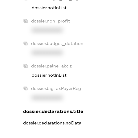
dossier.notInList
dossier.non_profit
XXXXXXXXXX
dossier.budget_dotation
XXXXXXXXXX
dossier.palne_akciz
dossier.notInList
dossier.bigTaxPayerReg
XXXXXXXXXX
dossier.declarations.title
dossier.declarations.noData