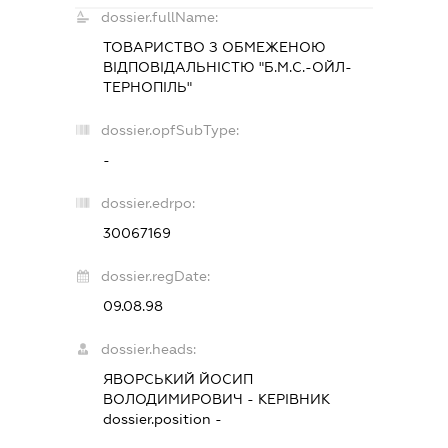
dossier.fullName:
ТОВАРИСТВО З ОБМЕЖЕНОЮ
ВІДПОВІДАЛЬНІСТЮ "Б.М.С.-ОЙЛ-
ТЕРНОПІЛЬ"
dossier.opfSubType:
-
dossier.edrpo:
30067169
dossier.regDate:
09.08.98
dossier.heads:
ЯВОРСЬКИЙ ЙОСИП
ВОЛОДИМИРОВИЧ
-
КЕРІВНИК
dossier.position -