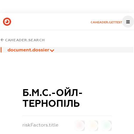
CAHEADER.GETTEST
CAHEADER.SEARCH
document.dossier
Б.М.С.-ОЙЛ-
ТЕРНОПІЛЬ
riskFactors.title
0
0
0