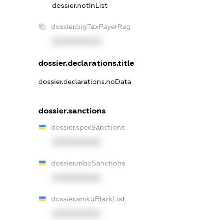
dossier.notInList
dossier.bigTaxPayerReg
XXXXXXXXXX
dossier.declarations.title
dossier.declarations.noData
dossier.sanctions
dossier.specSanctions
XXXXXXXXXX
dossier.rnboSanctions
XXXXXXXXXX
dossier.amkuBlackList
XXXXXXXXXX