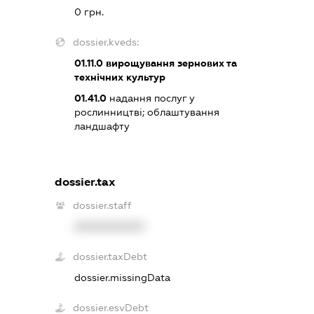
0 грн.
dossier.kveds:
01.11.0
вирощування зернових та
технічних культур
01.41.0
надання послуг у
рослинництві; облаштування
ландшафту
dossier.tax
dossier.staff
XXXXXXXXXX
dossier.taxDebt
dossier.missingData
dossier.esvDebt