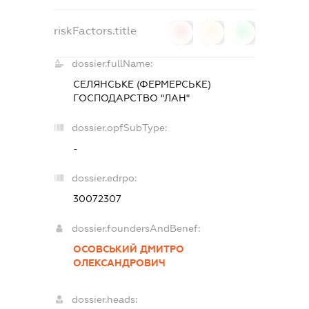
riskFactors.title
0
0
0
dossier.fullName:
СЕЛЯНСЬКЕ (ФЕРМЕРСЬКЕ)
ГОСПОДАРСТВО "ЛАН"
dossier.opfSubType:
-
dossier.edrpo:
30072307
dossier.foundersAndBenef:
ОСОВСЬКИЙ ДМИТРО
ОЛЕКСАНДРОВИЧ
dossier.heads: