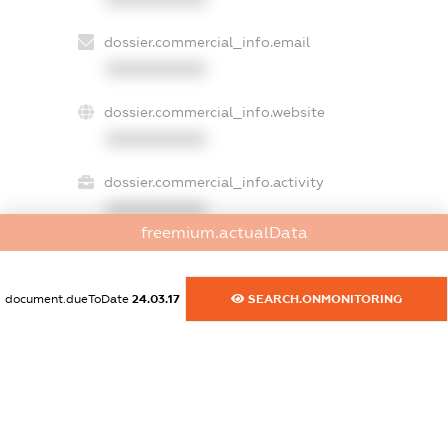
dossier.commercial_info.email
XXXXXXXXXX
dossier.commercial_info.website
XXXXXXXXXX
dossier.commercial_info.activity
XXXXXXXXXX
freemium.actualData
freemium.exampleText_1
document.dueToDate
24.03.17
SEARCH.ONMONITORING
freemium.exampleText_2
freemium.anonymousPerSearch2
FREEMIUM.DETAILS
FREEMIUM.REGISTER