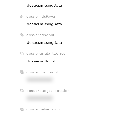
dossier.missingData
dossier.ndsPayer
dossier.missingData
dossier.ndsAnnul
dossier.missingData
dossier.single_tax_reg
dossier.notInList
dossier.non_profit
XXXXXXXXXX
dossier.budget_dotation
XXXXXXXXXX
dossier.palne_akciz