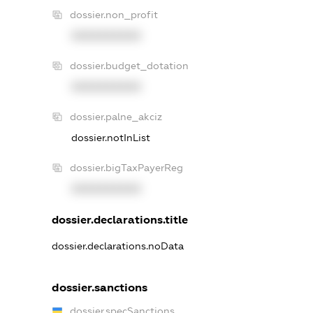
dossier.non_profit
XXXXXXXXXX
dossier.budget_dotation
XXXXXXXXXX
dossier.palne_akciz
dossier.notInList
dossier.bigTaxPayerReg
XXXXXXXXXX
dossier.declarations.title
dossier.declarations.noData
dossier.sanctions
dossier.specSanctions