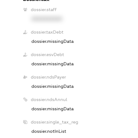
dossier.staff
XXXXXXXXXX
dossier.taxDebt
dossier.missingData
dossier.esvDebt
dossier.missingData
dossier.ndsPayer
dossier.missingData
dossier.ndsAnnul
dossier.missingData
dossier.single_tax_reg
dossier.notInList