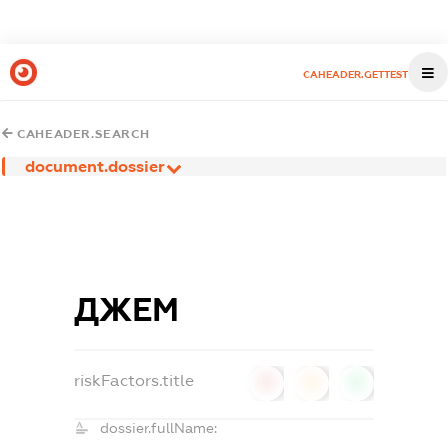
CAHEADER.GETTEST
CAHEADER.SEARCH
document.dossier
ДЖЕМ
riskFactors.title
0
0
0
dossier.fullName: