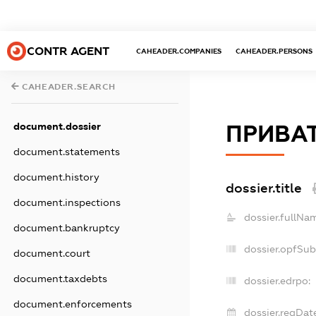
CONTR AGENT
CAHEADER.COMPANIES
CAHEADER.PERSONS
CAHEADER.SEARCH
document.dossier
ПРИВАТ
document.statements
document.history
dossier.title
document.inspections
dossier.fullNa
document.bankruptcy
dossier.opfSub
document.court
document.taxdebts
dossier.edrpo:
document.enforcements
dossier.regDate