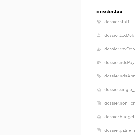
dossier.tax
dossier.staff
dossier.taxDeb
dossier.esvDeb
dossier.ndsPay
dossier.ndsAn
dossier.single
dossier.non_pr
dossier.budge
dossier.palne_