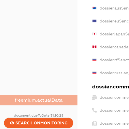
dossier.ausSan
dossier.euSanc
dossier.japanS
dossier.canada
dossier.rfSanc
dossier.russian
dossier.comme
dossier.commer
freemium.actualData
dossier.comme
document.dueToDate
31.10.25
SEARCH.ONMONITORING
dossier.commer