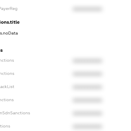
xPayerReg
XXXXXXXXXX
ons.title
ns.noData
ns
nctions
XXXXXXXXXX
nctions
XXXXXXXXXX
ackList
XXXXXXXXXX
nctions
XXXXXXXXXX
onSdnSanctions
XXXXXXXXXX
tions
XXXXXXXXXX