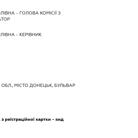
ЙЛІВНА
-
ГОЛОВА КОМІСІЇ З
АТОР
ЙЛІВНА
-
КЕРІВНИК
А ОБЛ., МІСТО ДОНЕЦЬК, БУЛЬВАР
з реїстраційної картки - вид