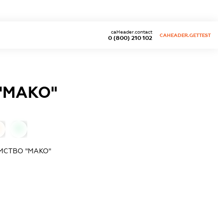
caHeader.contact
CAHEADER.GETTEST
0 (800) 210 102
"МАКО"
0
МСТВО "МАКО"