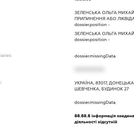
ЗЕЛЕНСЬКА ОЛЬГА МИХА
ПРИПИНЕННЯ АБО ЛІКВІД
dossier.position -
ЗЕЛЕНСЬКА ОЛЬГА МИХА
dossier.position -
iaries:
dossier.missingData
XXXXXXXXXX
:
УКРАЇНА, 83017, ДОНЕЦЬК
ШЕВЧЕНКА, БУДИНОК 27
dossier.missingData
88.88.8
інформація введена 
діяльності відсутній