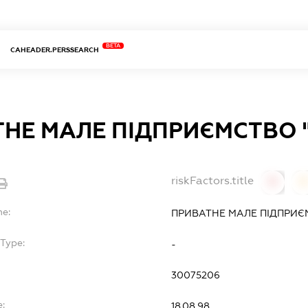
BETA
CAHEADER.PERSSEARCH
НЕ МАЛЕ ПІДПРИЄМСТВО 
riskFactors.title
0
0
me:
ПРИВАТНЕ МАЛЕ ПІДПРИЄ
Type:
-
30075206
:
18.08.98