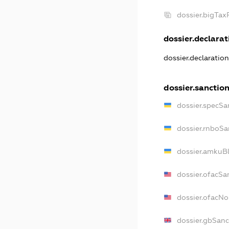
dossier.bigTa
dossier.declarati
dossier.declaratio
dossier.sanctio
dossier.specSa
dossier.rnboSa
dossier.amkuBl
dossier.ofacSa
dossier.ofacN
dossier.gbSanc