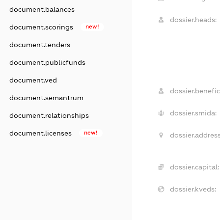
document.balances
dossier.heads:
document.scorings
new!
document.tenders
document.publicfunds
document.ved
dossier.benefic
document.semantrum
dossier.smida:
document.relationships
document.licenses
new!
dossier.address
dossier.capital:
dossier.kveds: