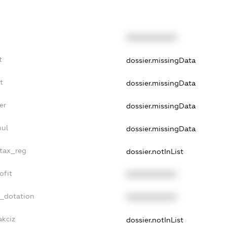
XXXXXXXXXX
t
dossier.missingData
t
dossier.missingData
er
dossier.missingData
nul
dossier.missingData
_tax_reg
dossier.notInList
ofit
XXXXXXXXXX
t_dotation
XXXXXXXXXX
akciz
dossier.notInList