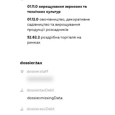
01.11.0
вирощування зернових та
технічних культур
01.12.0
овочівництво, декоративне
садівництво та вирощування
продукції розсадників
52.62.2
роздрібна торгівля на
ринках
dossier.tax
dossier.staff
XXXXXXXXXX
dossier.taxDebt
dossier.missingData
dossier.esvDebt