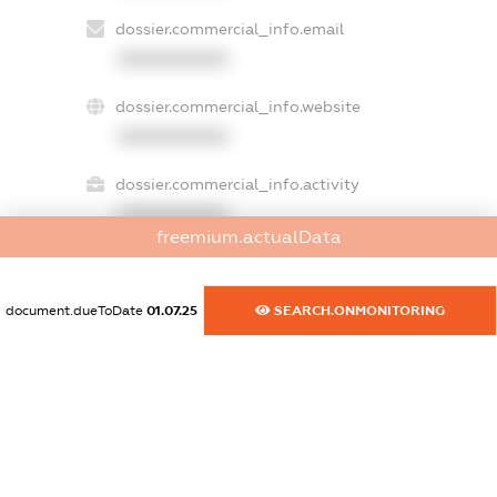
dossier.commercial_info.email
XXXXXXXXXX
dossier.commercial_info.website
XXXXXXXXXX
dossier.commercial_info.activity
XXXXXXXXXX
freemium.actualData
document.dueToDate
01.07.25
SEARCH.ONMONITORING
freemium.exampleText_1
freemium.exampleText_2
freemium.anonymousPerSearch2
FREEMIUM.DETAILS
FREEMIUM.REGISTER