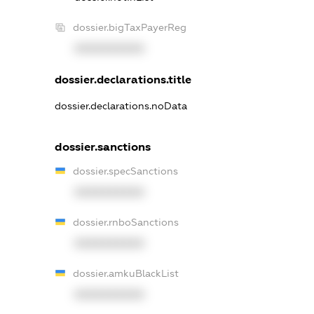
dossier.bigTaxPayerReg
XXXXXXXXXX
dossier.declarations.title
dossier.declarations.noData
dossier.sanctions
dossier.specSanctions
XXXXXXXXXX
dossier.rnboSanctions
XXXXXXXXXX
dossier.amkuBlackList
XXXXXXXXXX