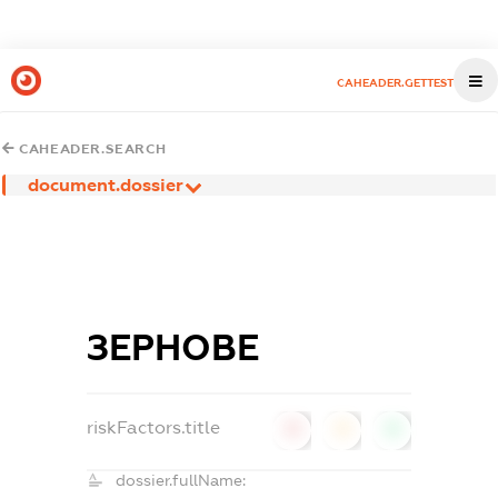
CAHEADER.GETTEST
CAHEADER.SEARCH
document.dossier
ЗЕРНОВЕ
riskFactors.title
0
0
0
dossier.fullName: