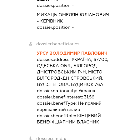
dossier.position -
МИХАЦЬ ОМЕЛЯН ЮЛІАНОВИЧ
-
КЕРІВНИК
dossier.position -
dossier.beneficiaries:
УРСУ ВОЛОДИМИР ПАВЛОВИЧ
dossier.address:
УКРАЇНА, 67700,
ОДЕСЬКА ОБЛ., БІЛГОРОД-
ДНІСТРОВСЬКИЙ Р-Н, МІСТО
БІЛГОРОД-ДНІСТРОВСЬКИЙ,
ВУЛ.СТЕПОВА, БУДИНОК 76А
dossier.nationality:
Україна
dossier.benefInterest:
31.56
dossier.benefType:
Не прямий
вирішальний вплив
dossier.benefRole:
КІНЦЕВИЙ
БЕНЕФІЦІАРНИЙ ВЛАСНИК
dossier.smida: