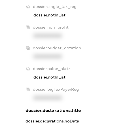
dossier.single_tax_reg
dossier.notInList
dossier.non_profit
XXXXXXXXXX
dossier.budget_dotation
XXXXXXXXXX
dossier.palne_akciz
dossier.notInList
dossier.bigTaxPayerReg
XXXXXXXXXX
dossier.declarations.title
dossier.declarations.noData