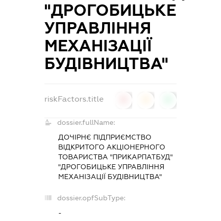
"ДРОГОБИЦЬКЕ
УПРАВЛІННЯ
МЕХАНІЗАЦІЇ
БУДІВНИЦТВА"
riskFactors.title
0
0
0
dossier.fullName:
ДОЧІРНЄ ПІДПРИЄМСТВО
ВІДКРИТОГО АКЦІОНЕРНОГО
ТОВАРИСТВА "ПРИКАРПАТБУД"
"ДРОГОБИЦЬКЕ УПРАВЛІННЯ
МЕХАНІЗАЦІЇ БУДІВНИЦТВА"
dossier.opfSubType:
-