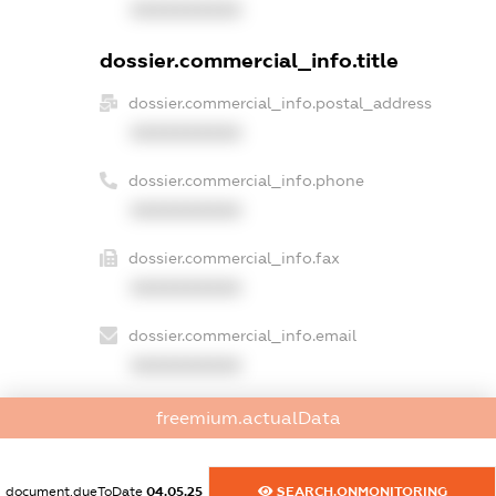
XXXXXXXXXX
dossier.commercial_info.title
dossier.commercial_info.postal_address
XXXXXXXXXX
dossier.commercial_info.phone
XXXXXXXXXX
dossier.commercial_info.fax
XXXXXXXXXX
dossier.commercial_info.email
XXXXXXXXXX
dossier.commercial_info.website
freemium.actualData
XXXXXXXXXX
dossier.commercial_info.activity
document.dueToDate
04.05.25
SEARCH.ONMONITORING