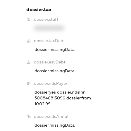
dossier.tax
dossier.staff
XXXXXXXXXX
dossier.taxDebt
dossier.missingData
dossier.esvDebt
dossier.missingData
dossier.ndsPayer
dossier.yes
dossier.ndsInn
300846813096
dossier.from
10.02.99
dossier.ndsAnnul
dossier.missingData