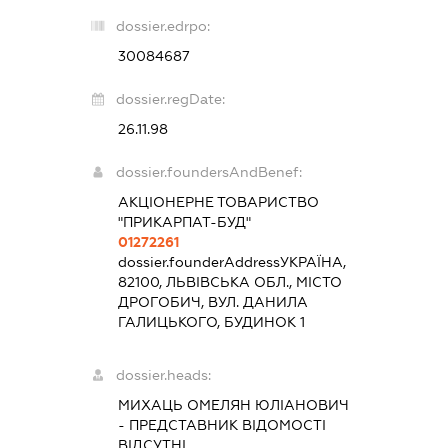
dossier.edrpo:
30084687
dossier.regDate:
26.11.98
dossier.foundersAndBenef:
АКЦІОНЕРНЕ ТОВАРИСТВО
"ПРИКАРПАТ-БУД"
01272261
dossier.founderAddress
УКРАЇНА,
82100, ЛЬВІВСЬКА ОБЛ., МІСТО
ДРОГОБИЧ, ВУЛ. ДАНИЛА
ГАЛИЦЬКОГО, БУДИНОК 1
dossier.heads:
МИХАЦЬ ОМЕЛЯН ЮЛІАНОВИЧ
-
ПРЕДСТАВНИК
ВІДОМОСТІ
ВІДСУТНІ