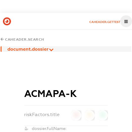
CAHEADER.GETTEST
CAHEADER.SEARCH
document.dossier
АСМАРА-К
riskFactors.title
0
0
0
dossier.fullName: