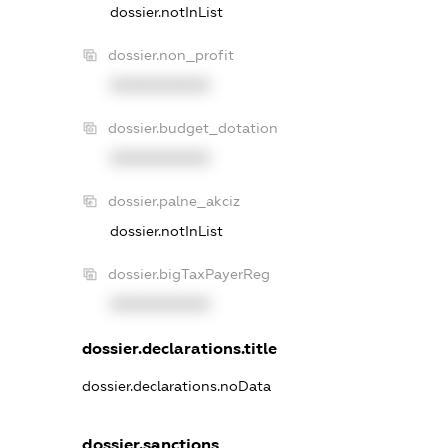
dossier.notInList
dossier.non_profit
XXXXXXXXXX
dossier.budget_dotation
XXXXXXXXXX
dossier.palne_akciz
dossier.notInList
dossier.bigTaxPayerReg
XXXXXXXXXX
dossier.declarations.title
dossier.declarations.noData
dossier.sanctions