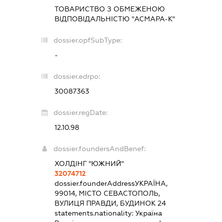
ТОВАРИСТВО З ОБМЕЖЕНОЮ
ВІДПОВІДАЛЬНІСТЮ "АСМАРА-К"
dossier.opfSubType:
-
dossier.edrpo:
30087363
dossier.regDate:
12.10.98
dossier.foundersAndBenef:
ХОЛДІНГ "ЮЖНИЙ"
32074712
dossier.founderAddress
УКРАЇНА,
99014, МІСТО СЕВАСТОПОЛЬ,
ВУЛИЦЯ ПРАВДИ, БУДИНОК 24
statements.nationality:
Україна