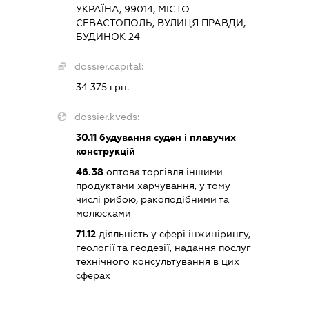
УКРАЇНА, 99014, МІСТО
СЕВАСТОПОЛЬ, ВУЛИЦЯ ПРАВДИ,
БУДИНОК 24
dossier.capital:
34 375 грн.
dossier.kveds:
30.11
будування суден і плавучих
конструкцій
46.38
оптова торгівля іншими
продуктами харчування, у тому
числі рибою, ракоподібними та
молюсками
71.12
діяльність у сфері інжинірингу,
геології та геодезії, надання послуг
технічного консультування в цих
сферах