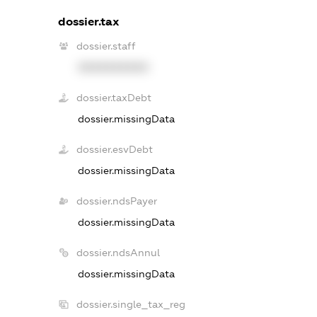
dossier.tax
dossier.staff
XXXXXXXXXX
dossier.taxDebt
dossier.missingData
dossier.esvDebt
dossier.missingData
dossier.ndsPayer
dossier.missingData
dossier.ndsAnnul
dossier.missingData
dossier.single_tax_reg