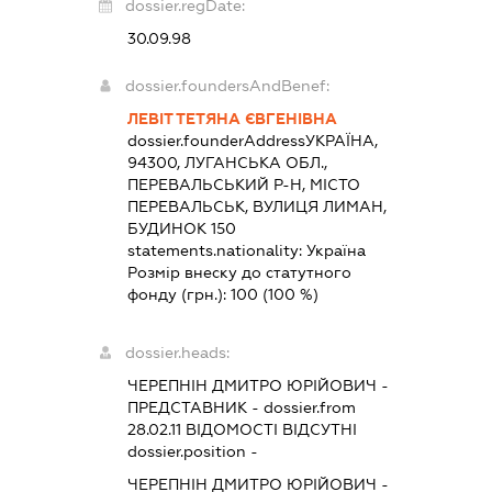
dossier.regDate:
30.09.98
dossier.foundersAndBenef:
ЛЕВІТ ТЕТЯНА ЄВГЕНІВНА
dossier.founderAddress
УКРАЇНА,
94300, ЛУГАНСЬКА ОБЛ.,
ПЕРЕВАЛЬСЬКИЙ Р-Н, МІСТО
ПЕРЕВАЛЬСЬК, ВУЛИЦЯ ЛИМАН,
БУДИНОК 150
statements.nationality:
Україна
Розмір внеску до статутного
фонду (грн.):
100
(100 %)
dossier.heads:
ЧЕРЕПНІН ДМИТРО ЮРІЙОВИЧ
-
ПРЕДСТАВНИК
- dossier.from
28.02.11
ВІДОМОСТІ ВІДСУТНІ
dossier.position -
ЧЕРЕПНІН ДМИТРО ЮРІЙОВИЧ
-