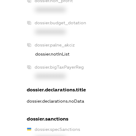
dossier.non_profit
XXXXXXXXXX
dossier.budget_dotation
XXXXXXXXXX
dossier.palne_akciz
dossier.notInList
dossier.bigTaxPayerReg
XXXXXXXXXX
dossier.declarations.title
dossier.declarations.noData
dossier.sanctions
dossier.specSanctions