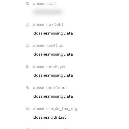
dossier.staff
XXXXXXXXXX
dossier.taxDebt
dossier.missingData
dossier.esvDebt
dossier.missingData
dossier.ndsPayer
dossier.missingData
dossier.ndsAnnul
dossier.missingData
dossier.single_tax_reg
dossier.notInList