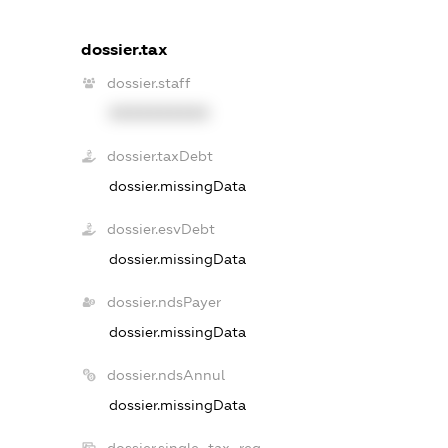
dossier.tax
dossier.staff
XXXXXXXXXX
dossier.taxDebt
dossier.missingData
dossier.esvDebt
dossier.missingData
dossier.ndsPayer
dossier.missingData
dossier.ndsAnnul
dossier.missingData