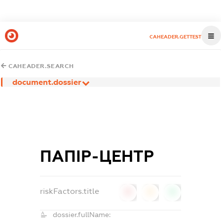
CAHEADER.GETTEST
CAHEADER.SEARCH
document.dossier
ПАПІР-ЦЕНТР
riskFactors.title
0
0
0
dossier.fullName: