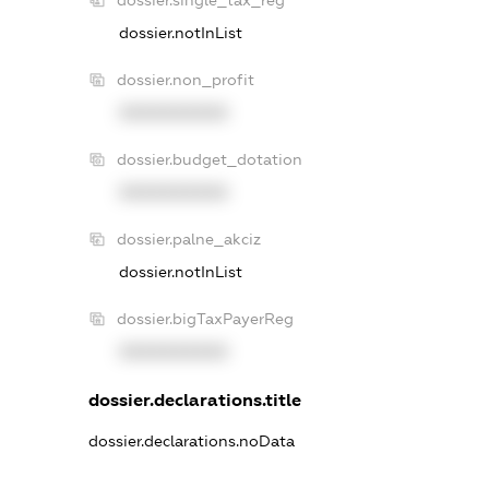
dossier.single_tax_reg
dossier.notInList
dossier.non_profit
XXXXXXXXXX
dossier.budget_dotation
XXXXXXXXXX
dossier.palne_akciz
dossier.notInList
dossier.bigTaxPayerReg
XXXXXXXXXX
dossier.declarations.title
dossier.declarations.noData