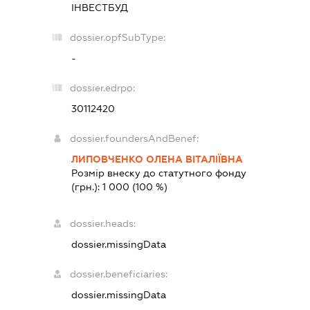
ІНВЕСТБУД
dossier.opfSubType:
-
dossier.edrpo:
30112420
dossier.foundersAndBenef:
ЛИПОВЧЕНКО ОЛЕНА ВІТАЛІЇВНА
Розмір внеску до статутного фонду
(грн.):
1 000
(100 %)
dossier.heads:
dossier.missingData
dossier.beneficiaries:
dossier.missingData