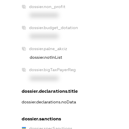
dossier.non_profit
XXXXXXXXXX
dossier.budget_dotation
XXXXXXXXXX
dossier.palne_akciz
dossier.notInList
dossier.bigTaxPayerReg
XXXXXXXXXX
dossier.declarations.title
dossier.declarations.noData
dossier.sanctions
dossier.specSanctions