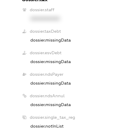
dossier.staff
XXXXXXXXXX
dossier.taxDebt
dossier.missingData
dossier.esvDebt
dossier.missingData
dossier.ndsPayer
dossier.missingData
dossier.ndsAnnul
dossier.missingData
dossier.single_tax_reg
dossier.notInList