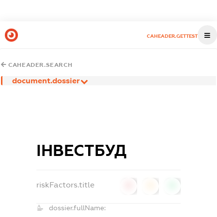
CAHEADER.GETTEST
CAHEADER.SEARCH
document.dossier
ІНВЕСТБУД
riskFactors.title
0
0
0
dossier.fullName: