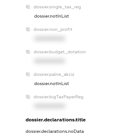
dossier.single_tax_reg
dossier.notInList
dossier.non_profit
XXXXXXXXXX
dossier.budget_dotation
XXXXXXXXXX
dossier.palne_akciz
dossier.notInList
dossier.bigTaxPayerReg
XXXXXXXXXX
dossier.declarations.title
dossier.declarations.noData