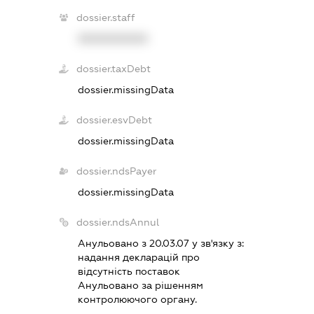
dossier.staff
XXXXXXXXXX
dossier.taxDebt
dossier.missingData
dossier.esvDebt
dossier.missingData
dossier.ndsPayer
dossier.missingData
dossier.ndsAnnul
Анульовано з 20.03.07 у зв'язку з:
надання декларацiй про
вiдсутнiсть поставок
Анульовано за рiшенням
контролюючого органу.