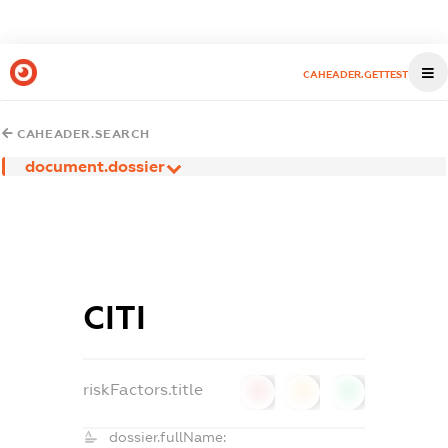
CAHEADER.GETTEST
CAHEADER.SEARCH
document.dossier
СІТІ
riskFactors.title
0
0
0
dossier.fullName: