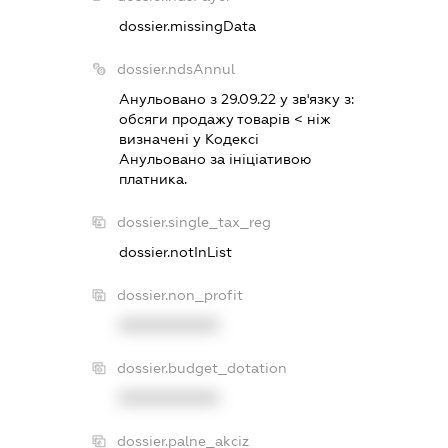
dossier.missingData
dossier.ndsAnnul
Анульовано з 29.09.22 у зв'язку з:
обсяги продажу товарiв < нiж
визначенi у Кодексi
Анульовано за iнiцiативою
платника.
dossier.single_tax_reg
dossier.notInList
dossier.non_profit
XXXXXXXXXX
dossier.budget_dotation
XXXXXXXXXX
dossier.palne_akciz