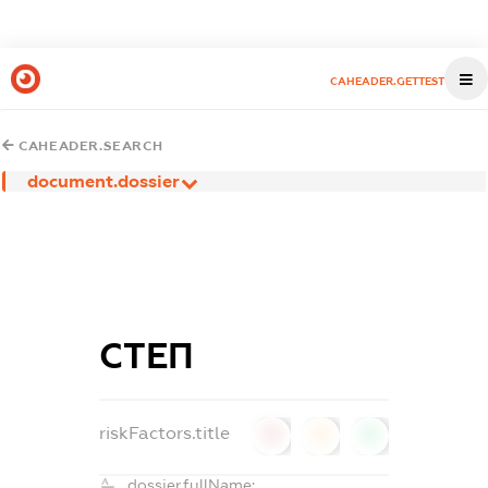
CAHEADER.GETTEST
CAHEADER.SEARCH
document.dossier
СТЕП
riskFactors.title
0
0
0
dossier.fullName: