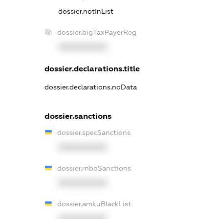
dossier.notInList
dossier.bigTaxPayerReg
XXXXXXXXXX
dossier.declarations.title
dossier.declarations.noData
dossier.sanctions
dossier.specSanctions
XXXXXXXXXX
dossier.rnboSanctions
XXXXXXXXXX
dossier.amkuBlackList
XXXXXXXXXX