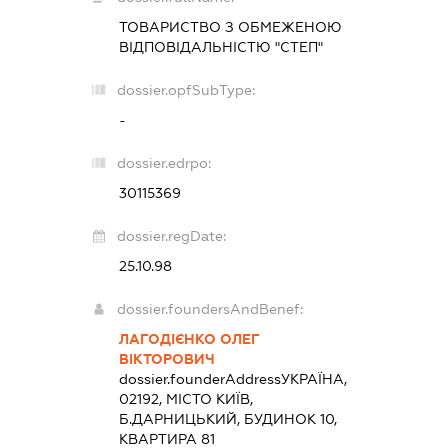
ТОВАРИСТВО З ОБМЕЖЕНОЮ
ВІДПОВІДАЛЬНІСТЮ "СТЕП"
dossier.opfSubType:
-
dossier.edrpo:
30115369
dossier.regDate:
25.10.98
dossier.foundersAndBenef:
ЛАГОДІЄНКО ОЛЕГ
ВІКТОРОВИЧ
dossier.founderAddress
УКРАЇНА,
02192, МІСТО КИЇВ,
Б.ДАРНИЦЬКИЙ, БУДИНОК 10,
КВАРТИРА 81