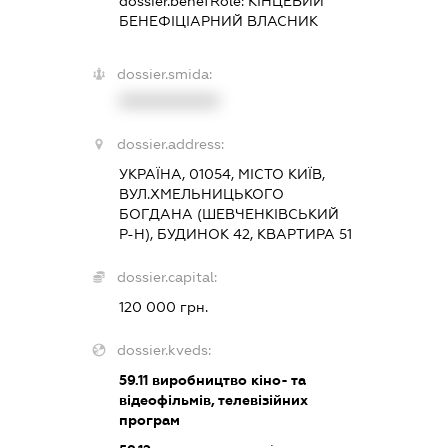
dossier.benefRole:
КІНЦЕВИЙ
БЕНЕФІЦІАРНИЙ ВЛАСНИК
dossier.smida:
XXXXXXXXXX
dossier.address:
УКРАЇНА, 01054, МІСТО КИЇВ,
ВУЛ.ХМЕЛЬНИЦЬКОГО
БОГДАНА (ШЕВЧЕНКІВСЬКИЙ
Р-Н), БУДИНОК 42, КВАРТИРА 51
dossier.capital:
120 000 грн.
dossier.kveds:
59.11
виробництво кіно- та
відеофільмів, телевізійних
програм