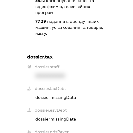
59.12
компонування кіно- та
відеофільмів, телевізійних
програм
77.39
надання в оренду інших
машин, устатковання та товарів,
н.в.і.у.
dossier.tax
dossier.staff
XXXXXXXXXX
dossier.taxDebt
dossier.missingData
dossier.esvDebt
dossier.missingData
dossier.ndsPayer