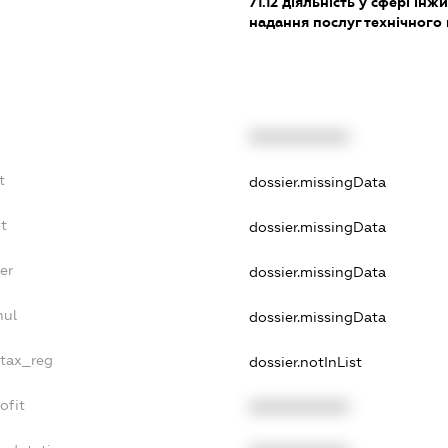
71.12
діяльність у сфері інжин
надання послуг технічного
XXXXXXXXXX
t
dossier.missingData
t
dossier.missingData
er
dossier.missingData
nul
dossier.missingData
_tax_reg
dossier.notInList
ofit
XXXXXXXXXX