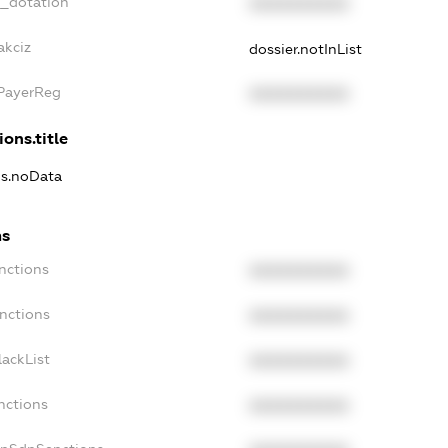
t_dotation
XXXXXXXXXX
akciz
dossier.notInList
xPayerReg
XXXXXXXXXX
ions.title
ns.noData
ns
nctions
XXXXXXXXXX
nctions
XXXXXXXXXX
ackList
XXXXXXXXXX
nctions
XXXXXXXXXX