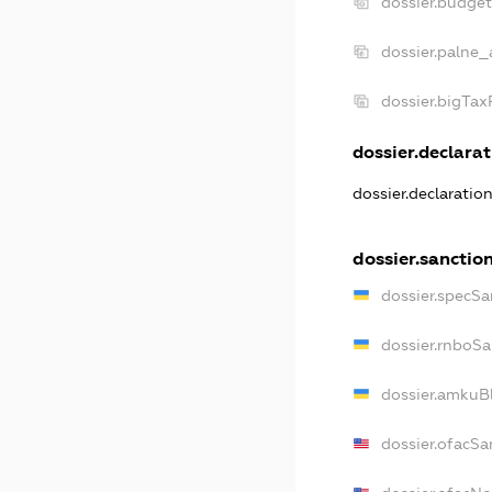
dossier.budge
dossier.palne_
dossier.bigTa
dossier.declarat
dossier.declaratio
dossier.sanctio
dossier.specSa
dossier.rnboSa
dossier.amkuBl
dossier.ofacSa