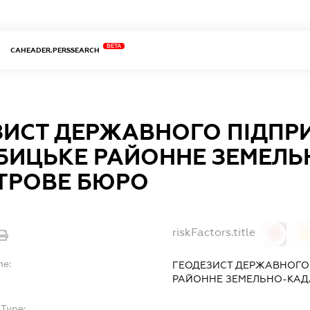
BETA
CAHEADER.PERSSEARCH
ЗИСТ ДЕРЖАВНОГО ПІДПР
БИЦЬКЕ РАЙОННЕ ЗЕМЕЛЬ
ТРОВЕ БЮРО
riskFactors.title
0
0
me:
ГЕОДЕЗИСТ ДЕРЖАВНОГО
РАЙОННЕ ЗЕМЕЛЬНО-КАД
bType:
-