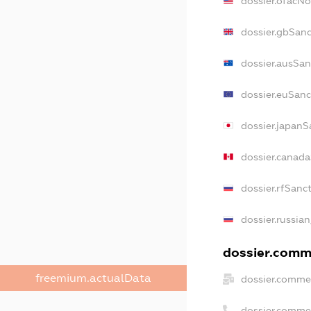
dossier.ofacN
dossier.gbSanc
dossier.ausSan
dossier.euSanc
dossier.japanS
dossier.canad
dossier.rfSanc
dossier.russian
dossier.comme
freemium.actualData
dossier.commer
dossier.comme