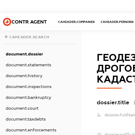
CONTR AGENT
CAHEADER.COMPANIES
CAHEADER.PERSONS
CAHEADER.SEARCH
document.dossier
ГЕОДЕ
document.statements
ДРОГО
document.history
КАДАС
document.inspections
document.bankruptcy
dossier.title
document.court
dossier.fullNa
document.taxdebts
document.enforcements
dossier.opfSu