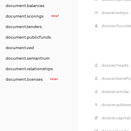
document.balances
dossier.edrpo:
document.scorings
new!
dossier.found
document.tenders
document.publicfunds
document.ved
document.semantrum
dossier.heads:
document.relationships
dossier.benefic
document.licenses
new!
dossier.smida:
dossier.address
dossier.capital:
dossier.kveds: