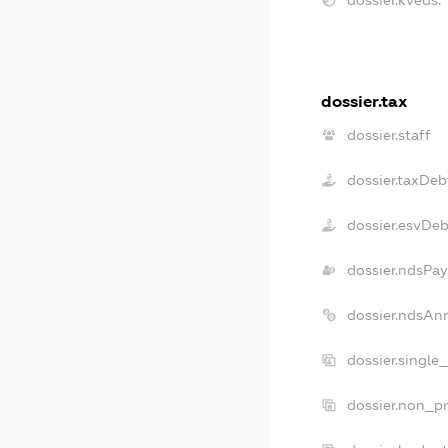
dossier.tax
dossier.staff
dossier.taxDeb
dossier.esvDeb
dossier.ndsPay
dossier.ndsAn
dossier.single
dossier.non_pr