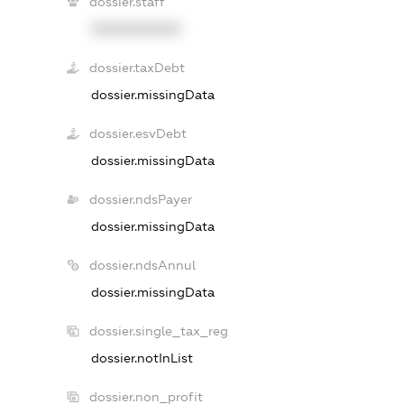
dossier.staff
XXXXXXXXXX
dossier.taxDebt
dossier.missingData
dossier.esvDebt
dossier.missingData
dossier.ndsPayer
dossier.missingData
dossier.ndsAnnul
dossier.missingData
dossier.single_tax_reg
dossier.notInList
dossier.non_profit