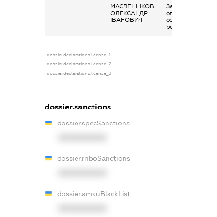
МАСЛЕННІКОВ
Заробітна плата
ОЛЕКСАНДР
отримана за
ІВАНОВИЧ
основним місцем
роботи
dossier.declarations.license_1
dossier.declarations.license_2
dossier.declarations.license_3
dossier.sanctions
dossier.specSanctions
XXXXXXXXXX
dossier.rnboSanctions
XXXXXXXXXX
dossier.amkuBlackList
XXXXXXXXXX