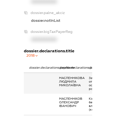
XXXXXXXXXX
dossier.palne_akciz
dossier.notInList
dossier.bigTaxPayerReg
XXXXXXXXXX
dossier.declarations.title
2018
dossier.declarations.pepName
dossier.declarations.personName
dossier.declarati
МАСЛЕННІКОВА
Заробітна плата
ЛЮДМИЛА
отримана за
МИКОЛАЇВНА
основним місцем
роботи
МАСЛЕННІКОВ
Кінцевий
ОЛЕКСАНДР
бенефіціарний
ІВАНОВИЧ
власник
(контролер)