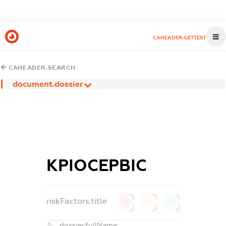
CAHEADER.GETTEST
CAHEADER.SEARCH
document.dossier
КРІОСЕРВІС
riskFactors.title
0
0
0
dossier.fullName: