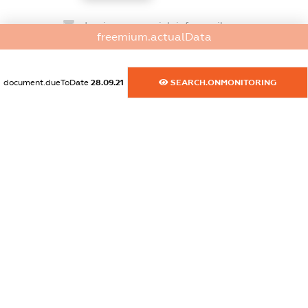
dossier.commercial_info.email
freemium.actualData
XXXXXXXXXX
dossier.commercial_info.website
document.dueToDate
28.09.21
SEARCH.ONMONITORING
XXXXXXXXXX
dossier.commercial_info.activity
XXXXXXXXXX
freemium.exampleText_1
freemium.exampleText_2
freemium.anonymousPerSearch2
FREEMIUM.DETAILS
FREEMIUM.REGISTER