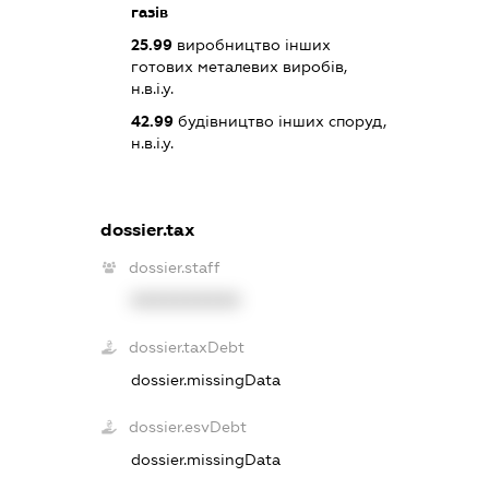
газів
25.99
виробництво інших
готових металевих виробів,
н.в.і.у.
42.99
будівництво інших споруд,
н.в.і.у.
dossier.tax
dossier.staff
XXXXXXXXXX
dossier.taxDebt
dossier.missingData
dossier.esvDebt
dossier.missingData