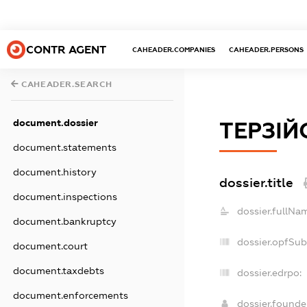
CONTR AGENT
CAHEADER.COMPANIES
CAHEADER.PERSONS
CAHEADER.SEARCH
document.dossier
ТЕРЗІ
document.statements
document.history
dossier.title
document.inspections
dossier.fullNa
document.bankruptcy
dossier.opfSub
document.court
document.taxdebts
dossier.edrpo:
document.enforcements
dossier.found