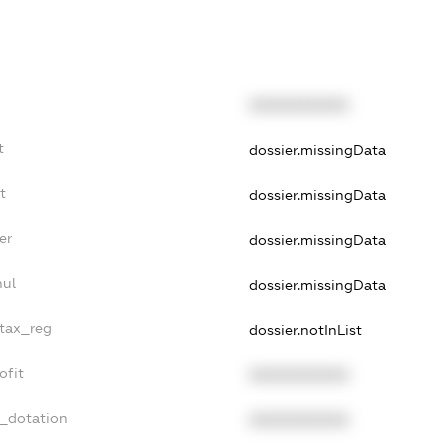
XXXXXXXXXX
t
dossier.missingData
t
dossier.missingData
er
dossier.missingData
nul
dossier.missingData
_tax_reg
dossier.notInList
ofit
XXXXXXXXXX
t_dotation
XXXXXXXXXX