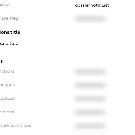
akciz
dossier.notInList
xPayerReg
XXXXXXXXXX
ons.title
ns.noData
ns
nctions
XXXXXXXXXX
nctions
XXXXXXXXXX
ackList
XXXXXXXXXX
nctions
XXXXXXXXXX
onSdnSanctions
XXXXXXXXXX