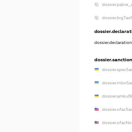
dossier.palne_
dossier.bigTa
dossier.declarati
dossier.declaratio
dossier.sanctio
dossier.specSa
dossier.rnboSa
dossier.amkuBl
dossier.ofacSa
dossier.ofacN