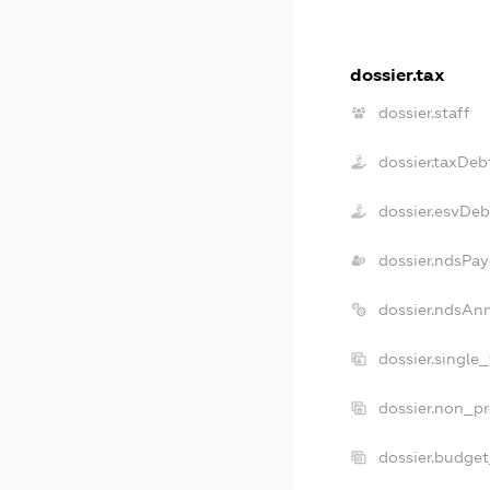
dossier.tax
dossier.staff
dossier.taxDeb
dossier.esvDeb
dossier.ndsPay
dossier.ndsAn
dossier.single
dossier.non_pr
dossier.budge