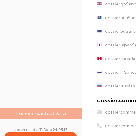
dossier.gbSanc
dossier.ausSan
dossier.euSanc
dossier.japanS
dossier.canad
dossier.rfSanc
dossier.russian
dossier.comme
dossier.commer
freemium.actualData
dossier.comme
document.dueToDate
24.03.17