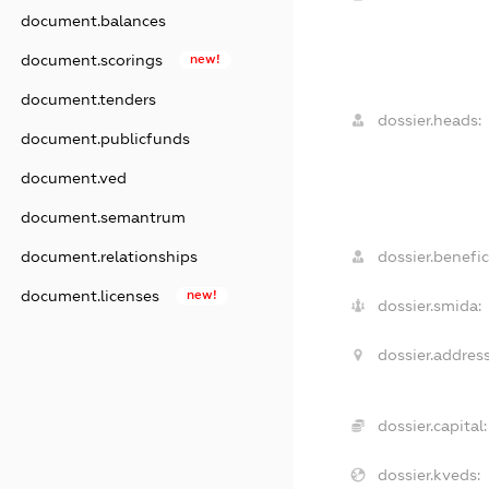
document.balances
document.scorings
new!
document.tenders
dossier.heads:
document.publicfunds
document.ved
document.semantrum
document.relationships
dossier.benefic
document.licenses
new!
dossier.smida:
dossier.address
dossier.capital:
dossier.kveds: