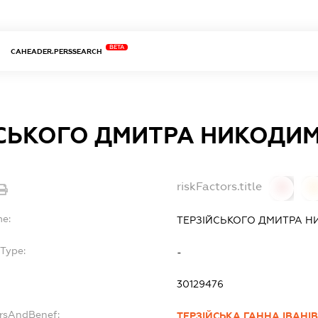
BETA
CAHEADER.PERSSEARCH
ЙСЬКОГО ДМИТРА НИКОДИ
riskFactors.title
0
0
me:
ТЕРЗІЙСЬКОГО ДМИТРА 
Type:
-
30129476
ersAndBenef:
ТЕРЗІЙСЬКА ГАННА ІВАНІ