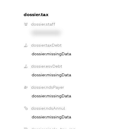
dossier.tax
dossier.staff
XXXXXXXXXX
dossier.taxDebt
dossier.missingData
dossier.esvDebt
dossier.missingData
dossier.ndsPayer
dossier.missingData
dossier.ndsAnnul
dossier.missingData