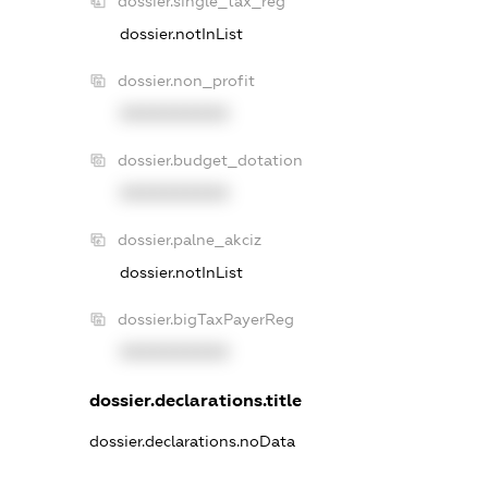
dossier.single_tax_reg
dossier.notInList
dossier.non_profit
XXXXXXXXXX
dossier.budget_dotation
XXXXXXXXXX
dossier.palne_akciz
dossier.notInList
dossier.bigTaxPayerReg
XXXXXXXXXX
dossier.declarations.title
dossier.declarations.noData