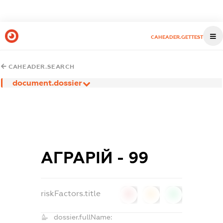
CAHEADER.GETTEST
CAHEADER.SEARCH
document.dossier
АГРАРІЙ - 99
riskFactors.title
0
0
0
dossier.fullName: