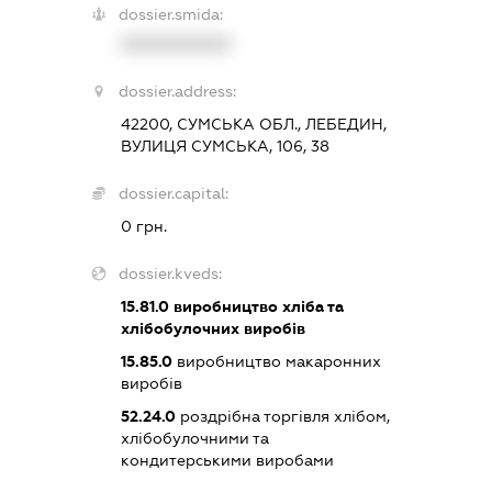
dossier.smida:
XXXXXXXXXX
dossier.address:
42200, СУМСЬКА ОБЛ., ЛЕБЕДИН,
ВУЛИЦЯ СУМСЬКА, 106, 38
dossier.capital:
0 грн.
dossier.kveds:
15.81.0
виробництво хліба та
хлібобулочних виробів
15.85.0
виробництво макаронних
виробів
52.24.0
роздрібна торгівля хлібом,
хлібобулочними та
кондитерськими виробами