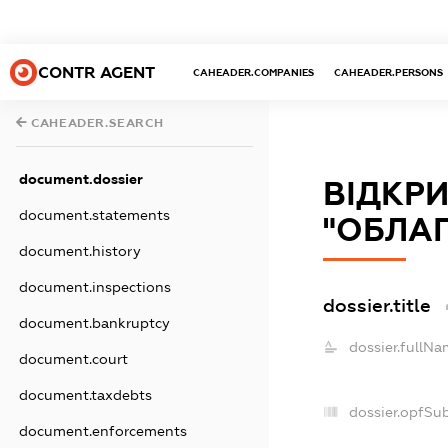
CONTR AGENT
CAHEADER.COMPANIES
CAHEADER.PERSONS
CAHEADER.SEARCH
document.dossier
ВІДКР
document.statements
"ОБЛАГ
document.history
document.inspections
dossier.title
document.bankruptcy
dossier.fullNa
document.court
document.taxdebts
dossier.opfSu
document.enforcements