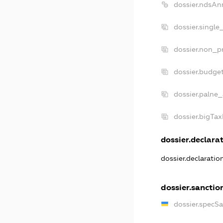
dossier.ndsAn
dossier.single
dossier.non_pr
dossier.budge
dossier.palne_
dossier.bigTa
dossier.declarat
dossier.declarati
dossier.sanctio
dossier.specS