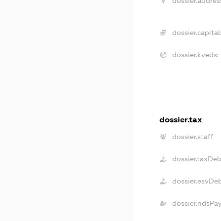
dossier.addres
dossier.capital
dossier.kveds:
dossier.tax
dossier.staff
dossier.taxDe
dossier.esvDe
dossier.ndsPa