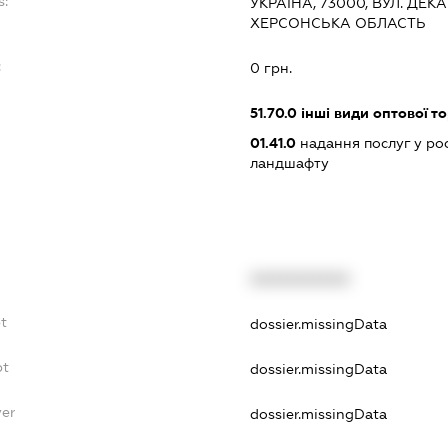
s:
УКРАЇНА, 73000, ВУЛ. ДЕКА
ХЕРСОНСЬКА ОБЛАСТЬ
:
0 грн.
51.70.0
інші види оптової то
01.41.0
надання послуг у ро
ландшафту
XXXXXXXXXX
bt
dossier.missingData
bt
dossier.missingData
yer
dossier.missingData