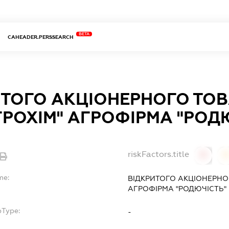
BETA
CAHEADER.PERSSEARCH
ИТОГО АКЦІОНЕРНОГО ТО
РОХІМ" АГРОФІРМА "РОД
riskFactors.title
0
0
me:
ВІДКРИТОГО АКЦІОНЕРНО
АГРОФІРМА "РОДЮЧІСТЬ"
bType:
-