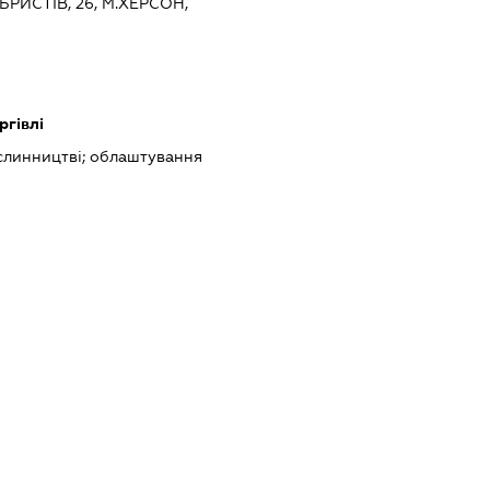
БРИСТІВ, 26, М.ХЕРСОН,
ргівлі
слинництві; облаштування