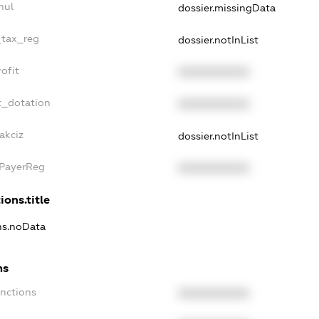
nul
dossier.missingData
_tax_reg
dossier.notInList
ofit
XXXXXXXXXX
t_dotation
XXXXXXXXXX
akciz
dossier.notInList
xPayerReg
XXXXXXXXXX
ions.title
ons.noData
ns
anctions
XXXXXXXXXX