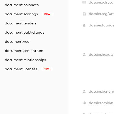
dossier.edrpo:
document.balances
dossier.regDat
document.scorings
new!
document.tenders
dossier.found
document.publicfunds
document.ved
document.semantrum
dossier.heads:
document.relationships
document.licenses
new!
dossier.benefic
dossier.smida: