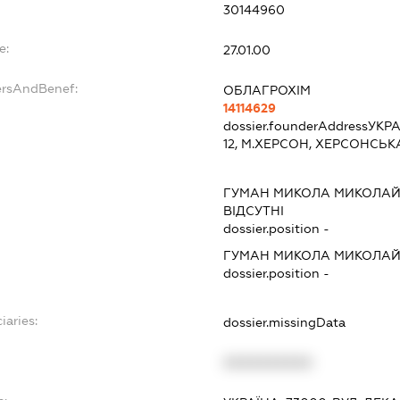
30144960
e:
27.01.00
ersAndBenef:
ОБЛАГРОХІМ
14114629
dossier.founderAddress
УКРА
12, М.ХЕРСОН, ХЕРСОНСЬ
ГУМАН МИКОЛА МИКОЛА
ВІДСУТНІ
dossier.position -
ГУМАН МИКОЛА МИКОЛА
dossier.position -
iaries:
dossier.missingData
XXXXXXXXXX