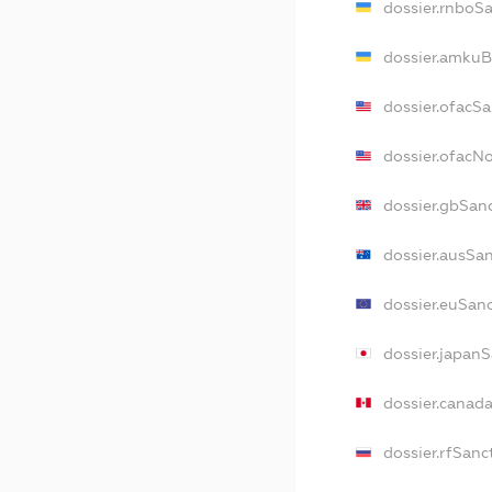
dossier.rnboS
dossier.amkuB
dossier.ofacS
dossier.ofacN
dossier.gbSan
dossier.ausSa
dossier.euSan
dossier.japan
dossier.canad
dossier.rfSanc