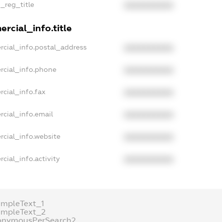
n_reg_title
XXXXXXXXXX
rcial_info.title
rcial_info.postal_address
XXXXXXXXXX
rcial_info.phone
XXXXXXXXXX
rcial_info.fax
XXXXXXXXXX
rcial_info.email
XXXXXXXXXX
rcial_info.website
XXXXXXXXXX
cial_info.activity
XXXXXXXXXX
ampleText_1
ampleText_2
onymousPerSearch2