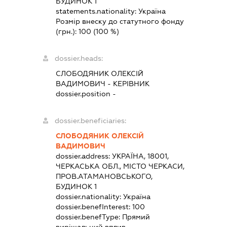
БУДИНОК 1
statements.nationality:
Україна
Розмір внеску до статутного фонду
(грн.):
100
(100 %)
dossier.heads:
СЛОБОДЯНИК ОЛЕКСІЙ
ВАДИМОВИЧ
-
КЕРІВНИК
dossier.position -
dossier.beneficiaries:
СЛОБОДЯНИК ОЛЕКСІЙ
ВАДИМОВИЧ
dossier.address:
УКРАЇНА, 18001,
ЧЕРКАСЬКА ОБЛ., МІСТО ЧЕРКАСИ,
ПРОВ.АТАМАНОВСЬКОГО,
БУДИНОК 1
dossier.nationality:
Україна
dossier.benefInterest:
100
dossier.benefType:
Прямий
вирішальний вплив