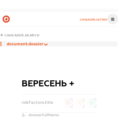
CAHEADER.GETTEST
CAHEADER.SEARCH
document.dossier
ВЕРЕСЕНЬ +
riskFactors.title
0
0
0
dossier.fullName: