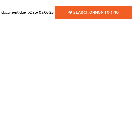
dossier.commercial_info.website
XXXXXXXXXX
document.dueToDate
05.05.25
SEARCH.ONMONITORING
dossier.commercial_info.activity
XXXXXXXXXX
freemium.exampleText_1
freemium.exampleText_2
freemium.anonymousPerSearch2
FREEMIUM.DETAILS
FREEMIUM.REGISTER