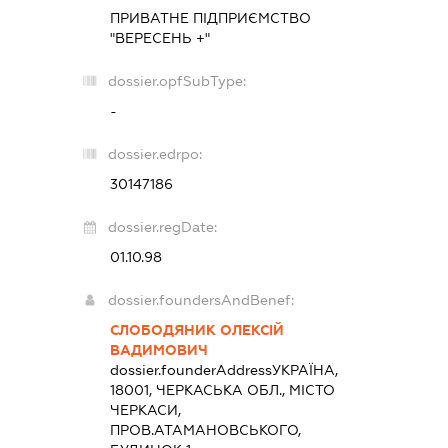
ПРИВАТНЕ ПІДПРИЄМСТВО
"ВЕРЕСЕНЬ +"
dossier.opfSubType:
-
dossier.edrpo:
30147186
dossier.regDate:
01.10.98
dossier.foundersAndBenef:
СЛОБОДЯНИК ОЛЕКСІЙ
ВАДИМОВИЧ
dossier.founderAddress
УКРАЇНА,
18001, ЧЕРКАСЬКА ОБЛ., МІСТО
ЧЕРКАСИ,
ПРОВ.АТАМАНОВСЬКОГО,