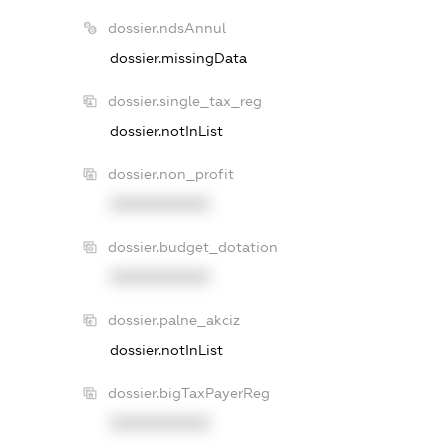
dossier.ndsAnnul
dossier.missingData
dossier.single_tax_reg
dossier.notInList
dossier.non_profit
XXXXXXXXXX
dossier.budget_dotation
XXXXXXXXXX
dossier.palne_akciz
dossier.notInList
dossier.bigTaxPayerReg
XXXXXXXXXX