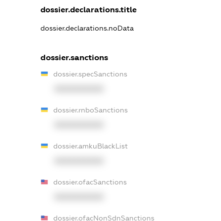
dossier.declarations.title
dossier.declarations.noData
dossier.sanctions
dossier.specSanctions
XXXXXXXXXX
dossier.rnboSanctions
XXXXXXXXXX
dossier.amkuBlackList
XXXXXXXXXX
dossier.ofacSanctions
XXXXXXXXXX
dossier.ofacNonSdnSanctions