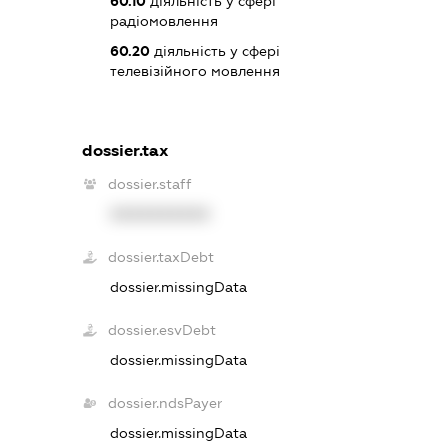
60.10
діяльність у сфері
радіомовлення
60.20
діяльність у сфері
телевізійного мовлення
dossier.tax
dossier.staff
XXXXXXXXXX
dossier.taxDebt
dossier.missingData
dossier.esvDebt
dossier.missingData
dossier.ndsPayer
dossier.missingData