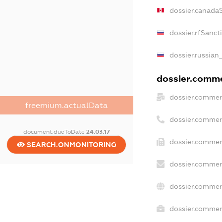
dossier.canada
dossier.rfSanct
dossier.russian
dossier.commer
dossier.commer
freemium.actualData
dossier.commer
document.dueToDate
24.03.17
dossier.commer
SEARCH.ONMONITORING
dossier.commer
dossier.commer
dossier.commerc