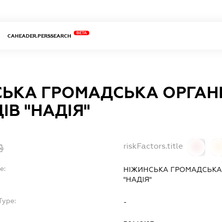
BETA
CAHEADER.PERSSEARCH
ЬКА ГРОМАДСЬКА ОРГАНІ
ІВ "НАДІЯ"
riskFactors.title
0
0
e:
НІЖИНСЬКА ГРОМАДСЬКА О
"НАДІЯ"
Type:
-