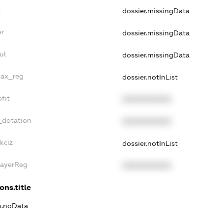
t
dossier.missingData
er
dossier.missingData
ul
dossier.missingData
tax_reg
dossier.notInList
fit
XXXXXXXXXX
_dotation
XXXXXXXXXX
kciz
dossier.notInList
PayerReg
XXXXXXXXXX
ons.title
ns.noData