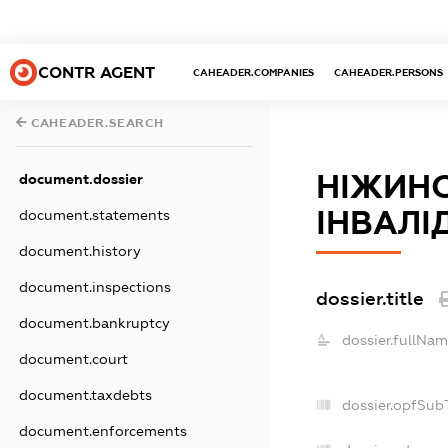
CONTR AGENT
CAHEADER.COMPANIES
CAHEADER.PERSONS
CAHEADER.SEARCH
НІЖИНС
document.dossier
ІНВАЛІД
document.statements
document.history
document.inspections
dossier.title
document.bankruptcy
dossier.fullNam
document.court
document.taxdebts
dossier.opfSub
document.enforcements