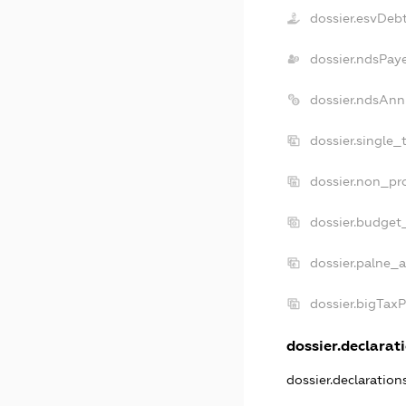
dossier.esvDeb
dossier.ndsPay
dossier.ndsAnn
dossier.single_
dossier.non_pro
dossier.budget
dossier.palne_a
dossier.bigTax
dossier.declarati
dossier.declaratio