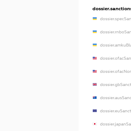
dossier.sanction
dossier.specSa
dossier.rnboSa
dossier.amkuBl
dossier.ofacSa
dossier.ofacN
dossier.gbSanc
dossier.ausSan
dossier.euSanc
dossier.japanS