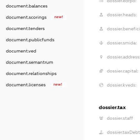
dossier.edrpo:
document.balances
dossier.heads:
document.scorings
new!
document.tenders
dossier.benefici
document.publicfunds
dossier.smida:
document.ved
dossier.address
document.semantrum
dossier.capital:
document.relationships
document.licenses
new!
dossier.kveds:
dossier.tax
dossier.staff
dossier.taxDeb