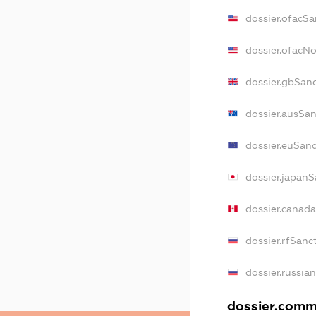
dossier.ofacSa
dossier.ofacN
dossier.gbSan
dossier.ausSa
dossier.euSan
dossier.japan
dossier.canad
dossier.rfSanc
dossier.russia
dossier.comme