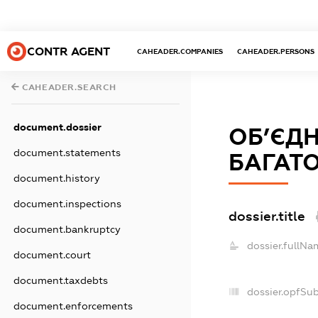
CONTR AGENT
CAHEADER.COMPANIES
CAHEADER.PERSONS
CAHEADER.SEARCH
document.dossier
ОБ’ЄДН
document.statements
БАГАТО
document.history
document.inspections
dossier.title
document.bankruptcy
dossier.fullNa
document.court
document.taxdebts
dossier.opfSu
document.enforcements