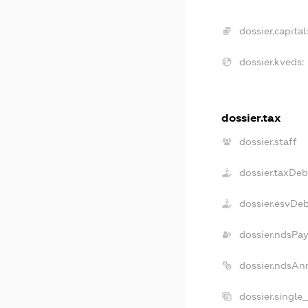
dossier.capital
dossier.kveds:
dossier.tax
dossier.staff
dossier.taxDeb
dossier.esvDe
dossier.ndsPay
dossier.ndsAn
dossier.single