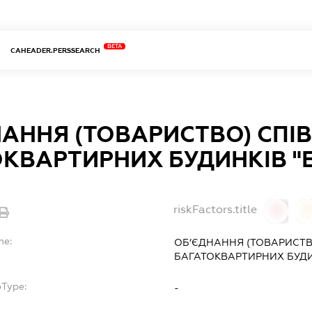
BETA
CAHEADER.PERSSEARCH
АННЯ (ТОВАРИСТВО) СПІ
КВАРТИРНИХ БУДИНКІВ "Е
riskFactors.title
0
0
me:
ОБ’ЄДНАННЯ (ТОВАРИСТВ
БАГАТОКВАРТИРНИХ БУДИН
bType:
-