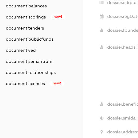
dossier.edrpo:
document.balances
dossier.regDat
document.scorings
new!
document.tenders
dossier.found
document.publicfunds
dossier.heads:
document.ved
document.semantrum
document.relationships
document.licenses
new!
dossier.benefic
dossier.smida:
dossier.addres