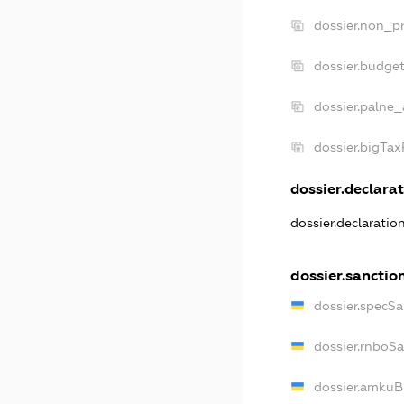
dossier.non_pr
dossier.budge
dossier.palne_
dossier.bigTa
dossier.declarat
dossier.declarati
dossier.sanctio
dossier.specS
dossier.rnboS
dossier.amkuB