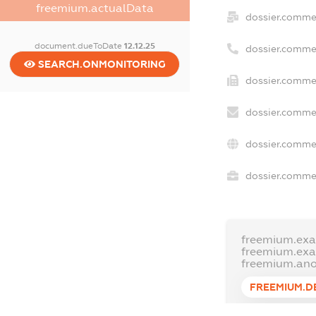
freemium.actualData
dossier.comme
document.dueToDate
12.12.25
dossier.comme
SEARCH.ONMONITORING
dossier.commer
dossier.commer
dossier.commer
dossier.commer
freemium.ex
freemium.ex
freemium.an
FREEMIUM.D