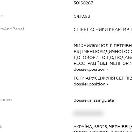
30150267
e:
04.10.98
ersAndBenef:
СПІВВЛАСНИКИ КВАРТИР Т
МИХАЙЛЮК ЮЛІЯ ПЕТРІВ
ВІД ІМЕНІ ЮРИДИЧНОЇ ОС
ДОГОВОРИ ТОЩО, ПОДАВ
РЕЄСТРАЦІЇ ВІД ІМЕНІ Ю
dossier.position -
ГОНЧАРУК ДЖУЛІЯ СЕРГІЇ
dossier.position -
iaries:
dossier.missingData
XXXXXXXXXX
s:
УКРАЇНА, 58025, ЧЕРНІВЕЦ