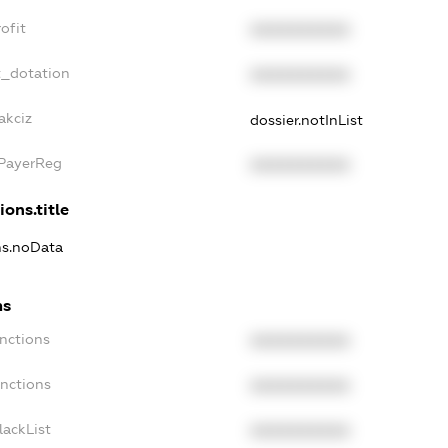
ofit
XXXXXXXXXX
t_dotation
XXXXXXXXXX
akciz
dossier.notInList
xPayerReg
XXXXXXXXXX
ions.title
ons.noData
ns
anctions
XXXXXXXXXX
anctions
XXXXXXXXXX
lackList
XXXXXXXXXX