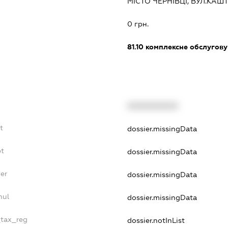
МІСТО ЧЕРНІВЦІ, ВУЛ.КАШ
:
0 грн.
81.10
комплексне обслуговув
XXXXXXXXXX
t
dossier.missingData
bt
dossier.missingData
er
dossier.missingData
nul
dossier.missingData
_tax_reg
dossier.notInList