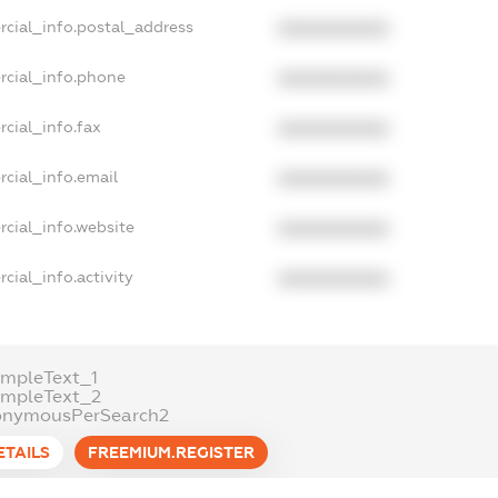
rcial_info.postal_address
XXXXXXXXXX
rcial_info.phone
XXXXXXXXXX
cial_info.fax
XXXXXXXXXX
cial_info.email
XXXXXXXXXX
cial_info.website
XXXXXXXXXX
cial_info.activity
XXXXXXXXXX
ampleText_1
ampleText_2
onymousPerSearch2
ETAILS
FREEMIUM.REGISTER