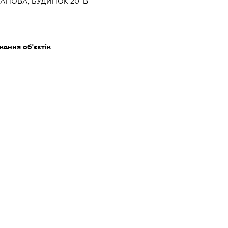
ТАНОВА, БУДИНОК 20-В
ання об'єктів