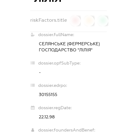
riskFactors.title
0
0
0
dossier.fullName:
СЕЛЯНСЬКЕ (ФЕРМЕРСЬКЕ)
ГОСПОДАРСТВО "ЛІЛІЯ"
dossier.opfSubType:
-
dossier.edrpo:
30155155
dossier.regDate:
22.12.98
dossier.foundersAndBenef: