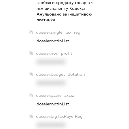
з:
обсяги продажу товарiв <
нiж визначенi у Кодексi
Анульовано за iнiцiативою
платника.
dossier.single_tax_reg
dossier.notInList
dossier.non_profit
XXXXXXXXXX
dossier.budget_dotation
XXXXXXXXXX
dossier.palne_akciz
dossier.notInList
dossier.bigTaxPayerReg
XXXXXXXXXX