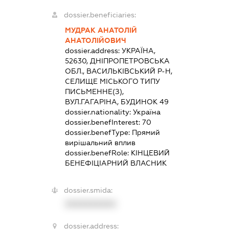
dossier.beneficiaries:
МУДРАК АНАТОЛІЙ
АНАТОЛІЙОВИЧ
dossier.address:
УКРАЇНА,
52630, ДНІПРОПЕТРОВСЬКА
ОБЛ., ВАСИЛЬКІВСЬКИЙ Р-Н,
СЕЛИЩЕ МІСЬКОГО ТИПУ
ПИСЬМЕННЕ(З),
ВУЛ.ГАГАРІНА, БУДИНОК 49
dossier.nationality:
Україна
dossier.benefInterest:
70
dossier.benefType:
Прямий
вирішальний вплив
dossier.benefRole:
КІНЦЕВИЙ
БЕНЕФІЦІАРНИЙ ВЛАСНИК
dossier.smida:
XXXXXXXXXX
dossier.address: