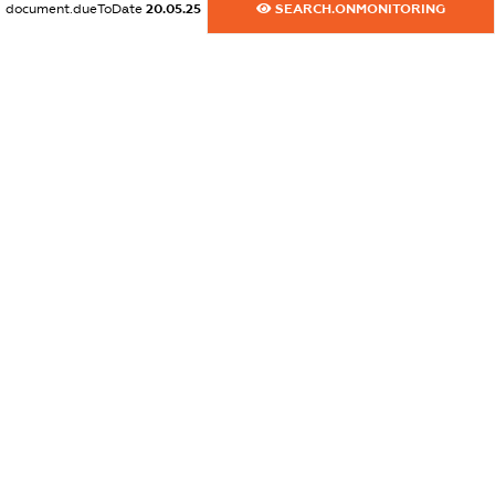
document.dueToDate
20.05.25
SEARCH.ONMONITORING
XXXXXXXXXX
dossier.russian_reg_title
XXXXXXXXXX
dossier.commercial_info.title
dossier.commercial_info.postal_address
XXXXXXXXXX
dossier.commercial_info.phone
XXXXXXXXXX
dossier.commercial_info.fax
XXXXXXXXXX
dossier.commercial_info.email
XXXXXXXXXX