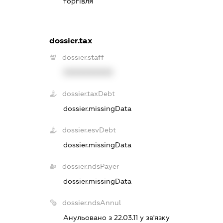
торгівля
dossier.tax
dossier.staff
XXXXXXXXXX
dossier.taxDebt
dossier.missingData
dossier.esvDebt
dossier.missingData
dossier.ndsPayer
dossier.missingData
dossier.ndsAnnul
Анульовано з 22.03.11 у зв'язку