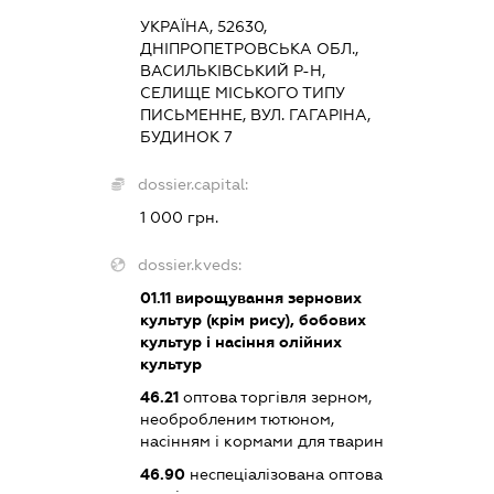
УКРАЇНА, 52630,
ДНІПРОПЕТРОВСЬКА ОБЛ.,
ВАСИЛЬКІВСЬКИЙ Р-Н,
СЕЛИЩЕ МІСЬКОГО ТИПУ
ПИСЬМЕННЕ, ВУЛ. ГАГАРІНА,
БУДИНОК 7
dossier.capital:
1 000 грн.
dossier.kveds:
01.11
вирощування зернових
культур (крім рису), бобових
культур і насіння олійних
культур
46.21
оптова торгівля зерном,
необробленим тютюном,
насінням і кормами для тварин
46.90
неспеціалізована оптова