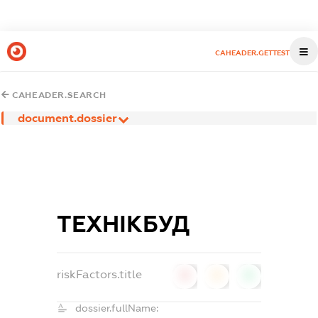
CAHEADER.GETTEST
CAHEADER.SEARCH
document.dossier
ТЕХНІКБУД
riskFactors.title
0
0
0
dossier.fullName: