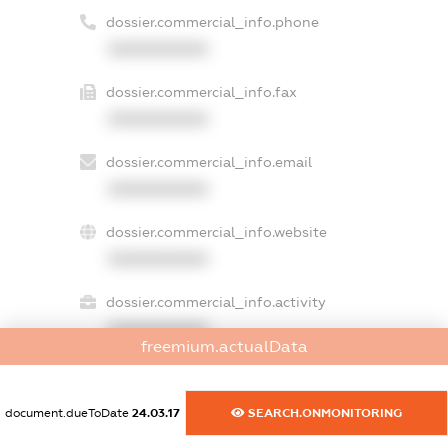
dossier.commercial_info.phone
XXXXXXXXXX
dossier.commercial_info.fax
XXXXXXXXXX
dossier.commercial_info.email
XXXXXXXXXX
dossier.commercial_info.website
XXXXXXXXXX
dossier.commercial_info.activity
XXXXXXXXXX
freemium.actualData
document.dueToDate
24.03.17
SEARCH.ONMONITORING
freemium.exampleText_1
freemium.exampleText_2