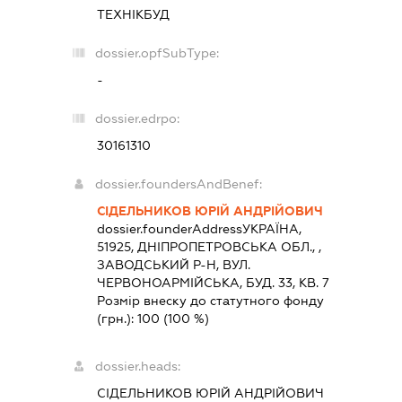
ТЕХНІКБУД
dossier.opfSubType:
-
dossier.edrpo:
30161310
dossier.foundersAndBenef:
СІДЕЛЬНИКОВ ЮРІЙ АНДРІЙОВИЧ
dossier.founderAddress
УКРАЇНА,
51925, ДНIПРОПЕТРОВСЬКА ОБЛ., ,
ЗАВОДСЬКИЙ Р-Н, ВУЛ.
ЧЕРВОНОАРМІЙСЬКА, БУД. 33, КВ. 7
Розмір внеску до статутного фонду
(грн.):
100
(100 %)
dossier.heads:
СІДЕЛЬНИКОВ ЮРІЙ АНДРІЙОВИЧ