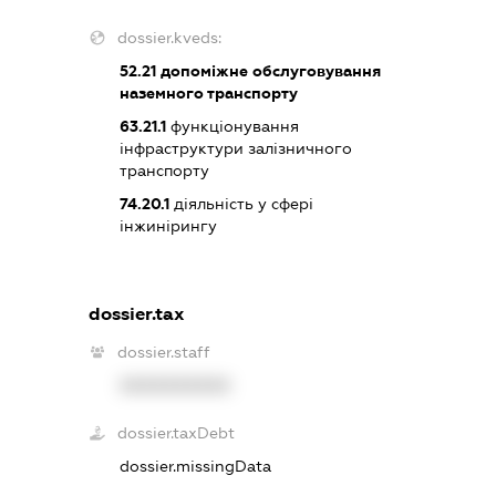
dossier.kveds:
52.21
допоміжне обслуговування
наземного транспорту
63.21.1
функціонування
інфраструктури залізничного
транспорту
74.20.1
діяльність у сфері
інжинірингу
dossier.tax
dossier.staff
XXXXXXXXXX
dossier.taxDebt
dossier.missingData