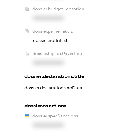
dossier.budget_dotation
XXXXXXXXXX
dossier.palne_akciz
dossier.notInList
dossier.bigTaxPayerReg
XXXXXXXXXX
dossier.declarations.title
dossier.declarations.noData
dossier.sanctions
dossier.specSanctions
XXXXXXXXXX