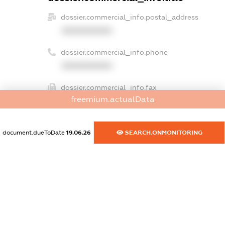
dossier.commercial_info.postal_address
XXXXXXXXXX
dossier.commercial_info.phone
XXXXXXXXXX
dossier.commercial_info.fax
freemium.actualData
XXXXXXXXXX
dossier.commercial_info.email
document.dueToDate
19.06.26
SEARCH.ONMONITORING
XXXXXXXXXX
dossier.commercial_info.website
XXXXXXXXXX
dossier.commercial_info.activity
XXXXXXXXXX