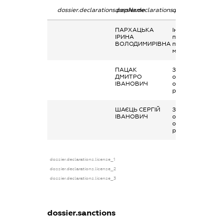
dossier.declarations.pepName
dossier.declarations.personName
dossier.declarati
ПАРХАЦЬКА
Інше, Заробітна
ІРИНА
плата за
ВОЛОДИМИРІВНА
попереднім
місцем роботи
ПАЦАК
Заробітна плата
ДМИТРО
отримана за
ІВАНОВИЧ
основним місцем
роботи
ШАЄЦЬ СЕРГІЙ
Заробітна плата
ІВАНОВИЧ
отримана за
основним місцем
роботи
dossier.declarations.license_1
dossier.declarations.license_2
dossier.declarations.license_3
dossier.sanctions