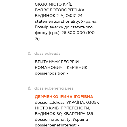
01030, МІСТО КИЇВ,
ВУЛ.ЗОЛОТОВОРІТСЬКА,
БУДИНОК 2-А, ОФІС 24
statements.nationality:
Україна
Розмір внеску до статутного
фонду (грн.):
26 500 000
(100
%)
dossier.heads:
БРИТАНЧУК ГЕОРГІЙ
РОМАНОВИЧ
-
КЕРІВНИК
dossier.position -
dossier.beneficiaries:
ДЕМЧЕНКО ІРИНА ІГОРІВНА
dossier.address:
УКРАЇНА, 03057,
МІСТО КИЇВ, ПР.ПЕРЕМОГИ,
БУДИНОК 60, КВАРТИРА 189
dossier.nationality:
Україна
dossier.benefInterest:
-