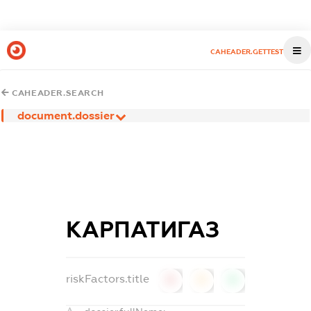
CAHEADER.GETTEST
CAHEADER.SEARCH
document.dossier
КАРПАТИГАЗ
riskFactors.title
0
0
0