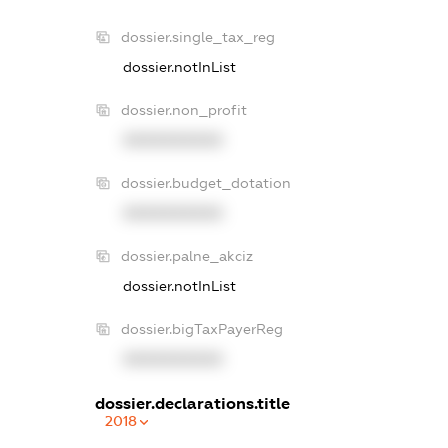
dossier.single_tax_reg
dossier.notInList
dossier.non_profit
XXXXXXXXXX
dossier.budget_dotation
XXXXXXXXXX
dossier.palne_akciz
dossier.notInList
dossier.bigTaxPayerReg
XXXXXXXXXX
dossier.declarations.title
2018