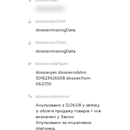
XXXXXXXXXX
dossier.taxDebt
dossier.missingData
dossier.esvDebt
dossier.missingData
dossier.ndsPayer
dossier.yes
dossier.ndsInn
301623426508
dossier.from
06.07.10
dossier.ndsAnnul
Анульовано з 12.06.08 у зв'язку
з:
обсяги продажу товарiв < нiж
визначенi у Законi
Анульовано за iнiцiативою
платника.