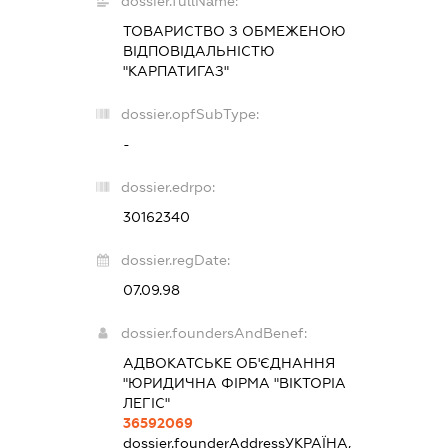
dossier.fullName:
ТОВАРИСТВО З ОБМЕЖЕНОЮ
ВІДПОВІДАЛЬНІСТЮ
"КАРПАТИГАЗ"
dossier.opfSubType:
-
dossier.edrpo:
30162340
dossier.regDate:
07.09.98
dossier.foundersAndBenef:
АДВОКАТСЬКЕ ОБ'ЄДНАННЯ
"ЮРИДИЧНА ФІРМА "ВІКТОРІА
ЛЕГІС"
36592069
dossier.founderAddress
УКРАЇНА,