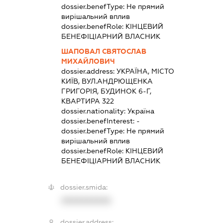
dossier.benefType:
Не прямий
вирішальний вплив
dossier.benefRole:
КІНЦЕВИЙ
БЕНЕФІЦІАРНИЙ ВЛАСНИК
ШАПОВАЛ СВЯТОСЛАВ
МИХАЙЛОВИЧ
dossier.address:
УКРАЇНА, МІСТО
КИЇВ, ВУЛ.АНДРЮЩЕНКА
ГРИГОРІЯ, БУДИНОК 6-Г,
КВАРТИРА 322
dossier.nationality:
Україна
dossier.benefInterest:
-
dossier.benefType:
Не прямий
вирішальний вплив
dossier.benefRole:
КІНЦЕВИЙ
БЕНЕФІЦІАРНИЙ ВЛАСНИК
dossier.smida:
XXXXXXXXXX
dossier.address: