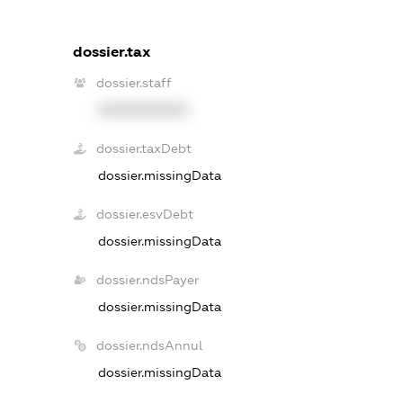
dossier.tax
dossier.staff
XXXXXXXXXX
dossier.taxDebt
dossier.missingData
dossier.esvDebt
dossier.missingData
dossier.ndsPayer
dossier.missingData
dossier.ndsAnnul
dossier.missingData