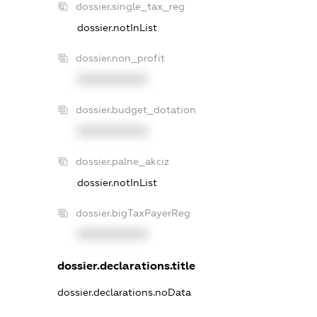
dossier.single_tax_reg
dossier.notInList
dossier.non_profit
XXXXXXXXXX
dossier.budget_dotation
XXXXXXXXXX
dossier.palne_akciz
dossier.notInList
dossier.bigTaxPayerReg
XXXXXXXXXX
dossier.declarations.title
dossier.declarations.noData