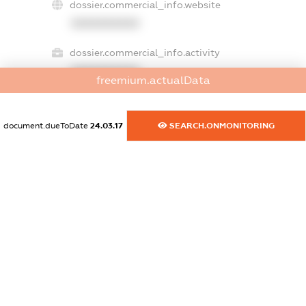
dossier.commercial_info.website
XXXXXXXXXX
dossier.commercial_info.activity
XXXXXXXXXX
freemium.actualData
document.dueToDate
24.03.17
SEARCH.ONMONITORING
freemium.exampleText_1
freemium.exampleText_2
freemium.anonymousPerSearch2
FREEMIUM.DETAILS
FREEMIUM.REGISTER