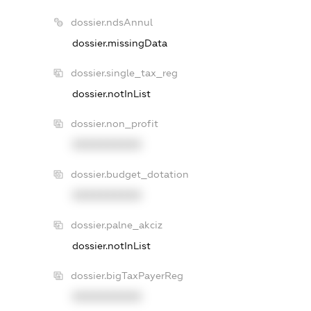
dossier.ndsAnnul
dossier.missingData
dossier.single_tax_reg
dossier.notInList
dossier.non_profit
XXXXXXXXXX
dossier.budget_dotation
XXXXXXXXXX
dossier.palne_akciz
dossier.notInList
dossier.bigTaxPayerReg
XXXXXXXXXX