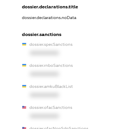
dossier.declarations.title
dossier.declarations.noData
dossier.sanctions
dossier.specSanctions
XXXXXXXXXX
dossier.rnboSanctions
XXXXXXXXXX
dossier.amkuBlackList
XXXXXXXXXX
dossier.ofacSanctions
XXXXXXXXXX
dossier.ofacNonSdnSanctions