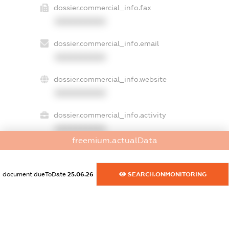
dossier.commercial_info.fax
XXXXXXXXXX
dossier.commercial_info.email
XXXXXXXXXX
dossier.commercial_info.website
XXXXXXXXXX
dossier.commercial_info.activity
XXXXXXXXXX
freemium.actualData
freemium.exampleText_1
document.dueToDate
25.06.26
SEARCH.ONMONITORING
freemium.exampleText_2
freemium.anonymousPerSearch2
FREEMIUM.DETAILS
FREEMIUM.REGISTER