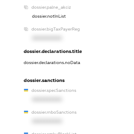
dossier.palne_akciz
dossier.notInList
dossier.bigTaxPayerReg
XXXXXXXXXX
dossier.declarations.title
dossier.declarations.noData
dossier.sanctions
dossier.specSanctions
XXXXXXXXXX
dossier.rnboSanctions
XXXXXXXXXX
dossier.amkuBlackList