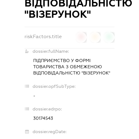
ВІДПОВІДАЛЬНІСТЮ
"ВІЗЕРУНОК"
riskFactors.title
0
0
0
dossier.fullName:
ПІДПРИЄМСТВО У ФОРМІ
ТОВАРИСТВА З ОБМЕЖЕНОЮ
ВІДПОВІДАЛЬНІСТЮ "ВІЗЕРУНОК"
dossier.opfSubType:
-
dossier.edrpo:
30174543
dossier.regDate: