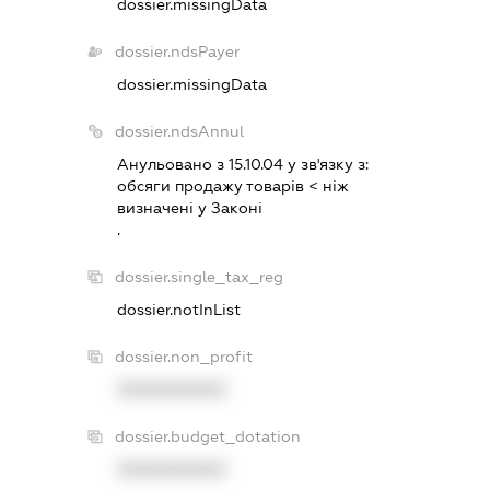
dossier.missingData
dossier.ndsPayer
dossier.missingData
dossier.ndsAnnul
Анульовано з 15.10.04 у зв'язку з:
обсяги продажу товарiв < нiж
визначенi у Законi
.
dossier.single_tax_reg
dossier.notInList
dossier.non_profit
XXXXXXXXXX
dossier.budget_dotation
XXXXXXXXXX