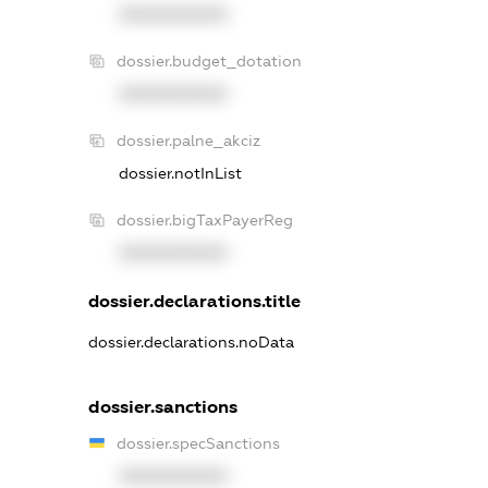
XXXXXXXXXX
dossier.budget_dotation
XXXXXXXXXX
dossier.palne_akciz
dossier.notInList
dossier.bigTaxPayerReg
XXXXXXXXXX
dossier.declarations.title
dossier.declarations.noData
dossier.sanctions
dossier.specSanctions
XXXXXXXXXX