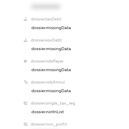
XXXXXXXXXX
dossier.taxDebt
dossier.missingData
dossier.esvDebt
dossier.missingData
dossier.ndsPayer
dossier.missingData
dossier.ndsAnnul
dossier.missingData
dossier.single_tax_reg
dossier.notInList
dossier.non_profit