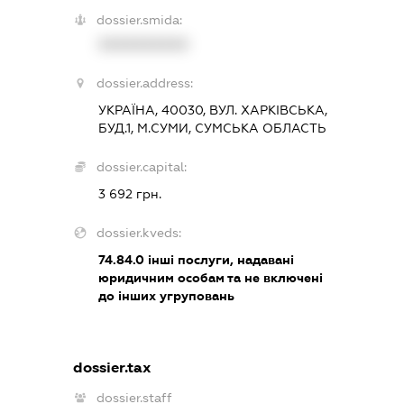
dossier.smida:
XXXXXXXXXX
dossier.address:
УКРАЇНА, 40030, ВУЛ. ХАРКІВСЬКА,
БУД.1, М.СУМИ, СУМСЬКА ОБЛАСТЬ
dossier.capital:
3 692 грн.
dossier.kveds:
74.84.0
інші послуги, надавані
юридичним особам та не включені
до інших угруповань
dossier.tax
dossier.staff