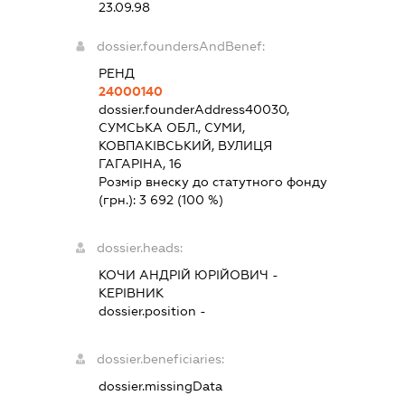
23.09.98
dossier.foundersAndBenef:
РЕНД
24000140
dossier.founderAddress
40030,
СУМСЬКА ОБЛ., СУМИ,
КОВПАКІВСЬКИЙ, ВУЛИЦЯ
ГАГАРІНА, 16
Розмір внеску до статутного фонду
(грн.):
3 692
(100 %)
dossier.heads:
КОЧИ АНДРІЙ ЮРІЙОВИЧ
-
КЕРІВНИК
dossier.position -
dossier.beneficiaries:
dossier.missingData