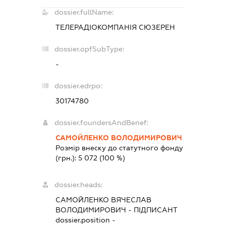
dossier.fullName:
ТЕЛЕРАДІОКОМПАНІЯ СЮЗЕРЕН
dossier.opfSubType:
-
dossier.edrpo:
30174780
dossier.foundersAndBenef:
САМОЙЛЕНКО ВОЛОДИМИРОВИЧ
Розмір внеску до статутного фонду
(грн.):
5 072
(100 %)
dossier.heads:
САМОЙЛЕНКО ВЯЧЕСЛАВ
ВОЛОДИМИРОВИЧ
-
ПІДПИСАНТ
dossier.position -