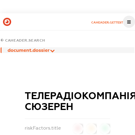
CAHEADER.GETTEST
CAHEADER.SEARCH
document.dossier
ТЕЛЕРАДІОКОМПАНІ
СЮЗЕРЕН
riskFactors.title
0
0
0