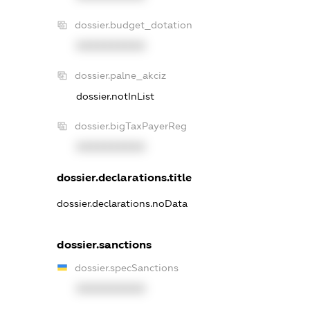
dossier.budget_dotation
XXXXXXXXXX
dossier.palne_akciz
dossier.notInList
dossier.bigTaxPayerReg
XXXXXXXXXX
dossier.declarations.title
dossier.declarations.noData
dossier.sanctions
dossier.specSanctions
XXXXXXXXXX