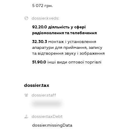
5 072 грн.
dossier.kveds:
92.20.0
діяльність у сфері
радіомовлення та телебачення
32.30.3
монтаж і установлення
апаратури для приймання, запису
та відтворення звуку і зображення
51.90.0
інші види оптової торгівлі
dossier.tax
dossier.staff
XXXXXXXXXX
dossier.taxDebt
dossier.missingData