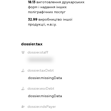
18.13
виготовлення друкарських
форм і надання інших
поліграфічних послуг
32.99
виробництво іншої
продукції, н.в.і.у.
dossier.tax
dossier.staff
XXXXXXXXXX
dossier.taxDebt
dossier.missingData
dossier.esvDebt
dossier.missingData
dossier.ndsPayer