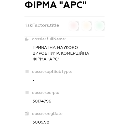
ФІРМА "АРС"
riskFactors.title
0
0
0
dossier.fullName:
ПРИВАТНА НАУКОВО-
ВИРОБНИЧА КОМЕРЦІЙНА
ФІРМА "АРС"
dossier.opfSubType:
-
dossier.edrpo:
30174796
dossier.regDate:
30.09.98