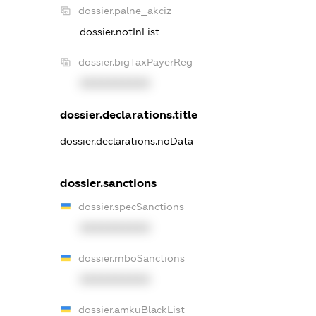
dossier.palne_akciz
dossier.notInList
dossier.bigTaxPayerReg
XXXXXXXXXX
dossier.declarations.title
dossier.declarations.noData
dossier.sanctions
dossier.specSanctions
XXXXXXXXXX
dossier.rnboSanctions
XXXXXXXXXX
dossier.amkuBlackList