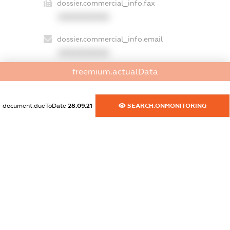
dossier.commercial_info.fax
XXXXXXXXXX
dossier.commercial_info.email
XXXXXXXXXX
freemium.actualData
dossier.commercial_info.website
XXXXXXXXXX
document.dueToDate
28.09.21
SEARCH.ONMONITORING
dossier.commercial_info.activity
XXXXXXXXXX
freemium.exampleText_1
freemium.exampleText_2
freemium.anonymousPerSearch2
FREEMIUM.DETAILS
FREEMIUM.REGISTER